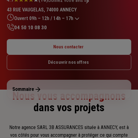
Note
Donnez votre avis
:
43 RUE VAUGELAS, 74000 ANNECY
4.7
sur
Ouvert 09h – 12h / 14h – 17h
5
04 50 10 08 30
étoiles
Lundi : 09h – 12h / 14h – 17h
Mardi : 09h – 12h / 14h – 17h
Nous contacter
Mercredi : 09h – 12h / 14h – 17h
Jeudi : 09h – 12h / 14h – 17h
Découvrir nos offres
Vendredi : 09h – 12h / 14h – 17h
Samedi : Fermé
Dimanche : Fermé
Sommaire
Nous vous accompagnons
dans vos projets
Notre agence SARL 3B ASSURANCES située à ANNECY, est à
vos côtés pour vous accompagner
à protéger ce qui compte