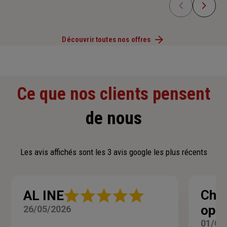
Découvrir toutes nos offres
Ce que nos clients pensent
de nous
Les avis affichés sont les 3 avis google les plus récents
Note
Che
AL INE
:
opti
26/05/2026
5
sur
01/04