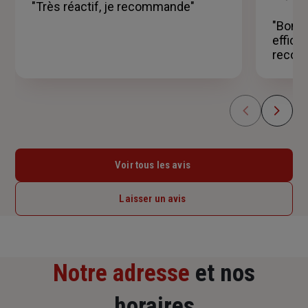
5
"Très réactif, je recommande"
étoiles
"Bonjo
effica
recom
Voir tous les avis
Laisser un avis
Notre adresse
et nos
horaires