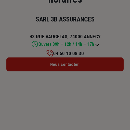
SARL 3B ASSURANCES
43 RUE VAUGELAS, 74000 ANNECY
Ouvert 09h – 12h / 14h – 17h
04 50 10 08 30
Lundi : 09h – 12h / 14h – 17h
Nous contacter
Mardi : 09h – 12h / 14h – 17h
Mercredi : 09h – 12h / 14h – 17h
Jeudi : 09h – 12h / 14h – 17h
Vendredi : 09h – 12h / 14h – 17h
Samedi : Fermé
Dimanche : Fermé