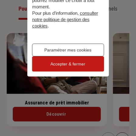
pourrez modifier ce choix à tout
moment.
Pour les particuliers
Pour les professionnels
Pour plus d’information,
consulter
notre politique de gestion des
cookies
.
Paramétrer mes cookies
Accepter & fermer
Assurance de prêt immobilier
Découvrir