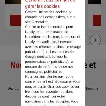
gérer les cookies
Devis assurance auto
Generali utilise des cookies, y
compris des cookies tiers, sur le
Obtenir une estimation
site Generali.fr.
Ce site utilise des cookies pour
l’analyse et l'amélioration de
l’expérience utilisateur, la mesure et
l’analyse d’audience, l’interaction
avec les réseaux sociaux, le ciblage
publicitaire (ex :
Les cookies de
Google sont utilisés pour la
personnalisation publicitaire
), la
Nos offres
d'assurance et
mesure de performance de nos
campagnes publicitaires.
d'épargne
Pour certains d’entre eux, votre
consentement est nécessaire. Vous
pouvez paramétrer ces cookies ou
Des contrats clairs et flexibles pour sécuriser vos besoins
bien tous les accepter, ou alors
d’aujourd’hui et anticiper ceux de demain.
décider de continuer votre
navigation sans les accepter. Vous