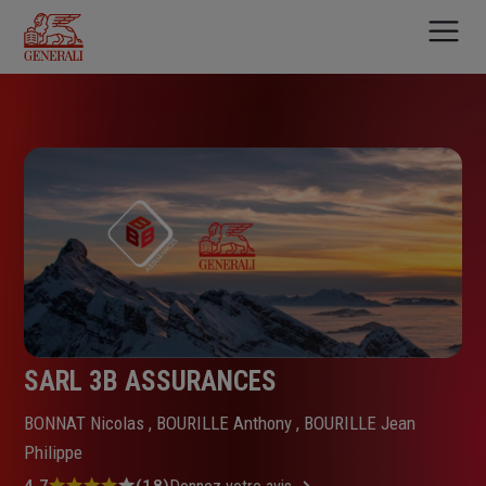
Aller
au
contenu
principal
SARL 3B ASSURANCES
BONNAT Nicolas , BOURILLE Anthony , BOURILLE Jean
Philippe
4.7
(18)