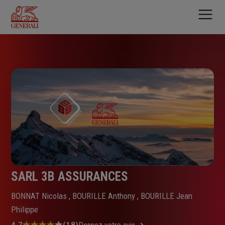
Aller
au
contenu
principal
SARL 3B ASSURANCES
BONNAT Nicolas , BOURILLE Anthony , BOURILLE Jean
Philippe
4.7
(18)