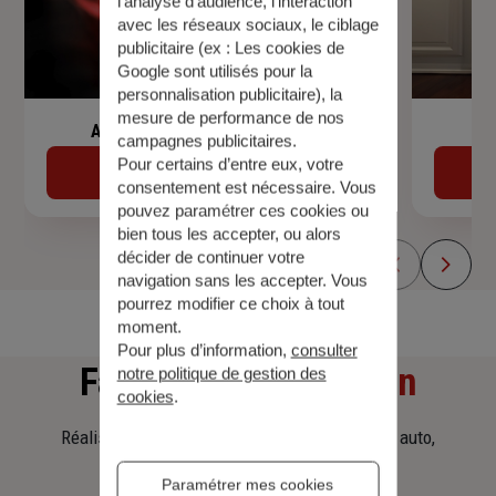
l’analyse d’audience, l’interaction
avec les réseaux sociaux, le ciblage
publicitaire (ex :
Les cookies de
Google sont utilisés pour la
personnalisation publicitaire
), la
mesure de performance de nos
Assurance de prêt immobilier
campagnes publicitaires.
Pour certains d’entre eux, votre
Découvrir
consentement est nécessaire. Vous
pouvez paramétrer ces cookies ou
bien tous les accepter, ou alors
décider de continuer votre
navigation sans les accepter. Vous
pourrez modifier ce choix à tout
moment.
Pour plus d’information,
consulter
Faites
une simulation
notre politique de gestion des
cookies
.
Réalisez une simulation tarifaire d'assurance, auto,
habitation, prêt immobilier.
Paramétrer mes cookies