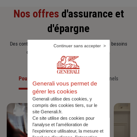
Nos offres
d'assurance et
d'épargne
Des contrats clairs et flexibles pour sécuriser vos besoins
Continuer sans accepter
d’aujourd’hui et anticiper ceux de demain.
Pour les particuliers
Pour les professionnels
Generali vous permet de
gérer les cookies
Generali utilise des cookies, y
compris des cookies tiers, sur le
site Generali.fr.
Ce site utilise des cookies pour
l’analyse et l'amélioration de
l’expérience utilisateur, la mesure et