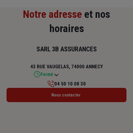
Notre adresse
et nos
horaires
SARL 3B ASSURANCES
43 RUE VAUGELAS, 74000 ANNECY
Fermé
04 50 10 08 30
Lundi : 09h – 12h / 14h – 17h
Nous contacter
Mardi : 09h – 12h / 14h – 17h
Mercredi : 09h – 12h / 14h – 17h
Jeudi : 09h – 12h / 14h – 17h
Vendredi : 09h – 12h / 14h – 17h
Samedi : Fermé