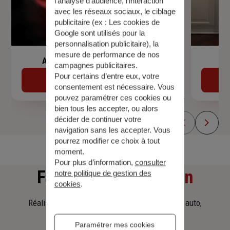
l’analyse d’audience, l’interaction
avec les réseaux sociaux, le ciblage
publicitaire (ex :
Les cookies de
Google sont utilisés pour la
personnalisation publicitaire
), la
mesure de performance de nos
Assurance de prêt immobilier
campagnes publicitaires.
Pour certains d’entre eux, votre
Découvrir
consentement est nécessaire. Vous
pouvez paramétrer ces cookies ou
bien tous les accepter, ou alors
décider de continuer votre
navigation sans les accepter. Vous
pourrez modifier ce choix à tout
moment.
Pour plus d’information,
consulter
Faites
une simulation
notre politique de gestion des
cookies
.
Réalisez une simulation tarifaire d'assurance, auto,
habitation, prêt immobilier.
Paramétrer mes cookies