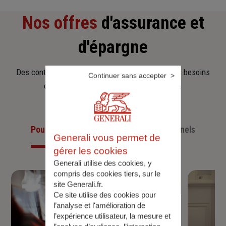
Nos offres
d'assurance et
d'épargne
Des contrats clairs et flexibles pour sécuriser vos besoins
Continuer sans accepter
d’aujourd’hui et anticiper ceux de demain.
Pour les particuliers
Pour les professionnels
Generali vous permet de
gérer les cookies
Generali utilise des cookies, y
compris des cookies tiers, sur le
site Generali.fr.
Ce site utilise des cookies pour
l’analyse et l'amélioration de
l’expérience utilisateur, la mesure et