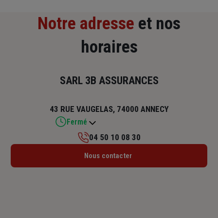
Notre adresse
et nos
horaires
SARL 3B ASSURANCES
43 RUE VAUGELAS, 74000 ANNECY
Fermé
04 50 10 08 30
Lundi : 09h – 12h / 14h – 17h
Nous contacter
Mardi : 09h – 12h / 14h – 17h
Mercredi : 09h – 12h / 14h – 17h
Jeudi : 09h – 12h / 14h – 17h
Vendredi : 09h – 12h / 14h – 17h
Samedi : Fermé