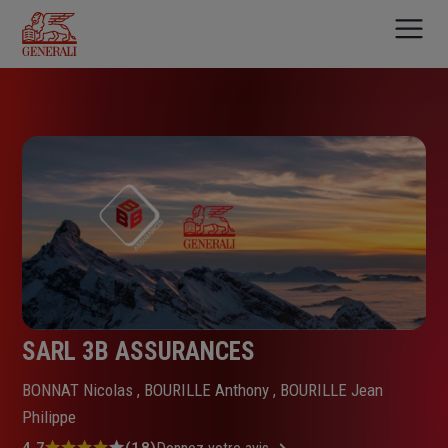
Aller
au
contenu
principal
SARL 3B ASSURANCES
BONNAT Nicolas , BOURILLE Anthony , BOURILLE Jean
Philippe
4.7
(18)