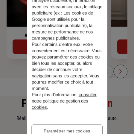
l’analyse d’audience, l’interaction
avec les réseaux sociaux, le ciblage
publicitaire (ex :
Les cookies de
Google sont utilisés pour la
personnalisation publicitaire
), la
mesure de performance de nos
Assurance de prêt immobilier
campagnes publicitaires.
Pour certains d’entre eux, votre
Découvrir
consentement est nécessaire. Vous
pouvez paramétrer ces cookies ou
bien tous les accepter, ou alors
décider de continuer votre
navigation sans les accepter. Vous
pourrez modifier ce choix à tout
moment.
Pour plus d’information,
consulter
Faites
une simulation
notre politique de gestion des
cookies
.
Réalisez une simulation tarifaire d'assurance, auto,
habitation, prêt immobilier.
Paramétrer mes cookies