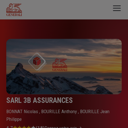
Aller
au
contenu
principal
SARL 3B ASSURANCES
BONNAT Nicolas , BOURILLE Anthony , BOURILLE Jean
Philippe
4.7
(18)