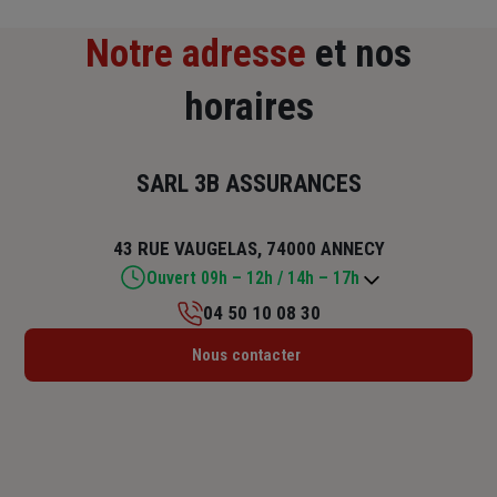
Notre adresse
et nos
horaires
SARL 3B ASSURANCES
43 RUE VAUGELAS, 74000 ANNECY
Ouvert 09h – 12h / 14h – 17h
04 50 10 08 30
Lundi : 09h – 12h / 14h – 17h
Nous contacter
Mardi : 09h – 12h / 14h – 17h
Mercredi : 09h – 12h / 14h – 17h
Jeudi : 09h – 12h / 14h – 17h
Vendredi : 09h – 12h / 14h – 17h
Samedi : Fermé