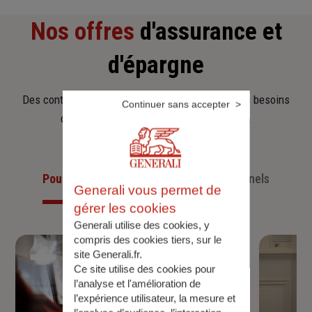
Nos offres
d'assurance et
d'épargne
Des contrats clairs et flexibles pour sécuriser vos besoins
Continuer sans accepter
d’aujourd’hui et anticiper ceux de demain.
Pour les particuliers
Pour les professionnels
Generali vous permet de
gérer les cookies
Generali utilise des cookies, y
compris des cookies tiers, sur le
site Generali.fr.
Ce site utilise des cookies pour
l’analyse et l'amélioration de
l’expérience utilisateur, la mesure et