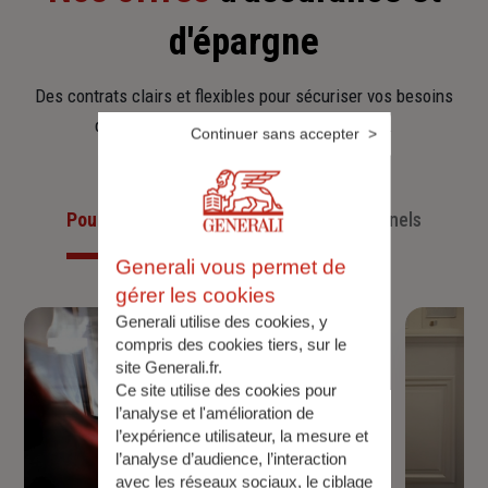
d'épargne
Des contrats clairs et flexibles pour sécuriser vos besoins
d’aujourd’hui et anticiper ceux de demain.
Continuer sans accepter
Pour les particuliers
Pour les professionnels
Generali vous permet de
gérer les cookies
Generali utilise des cookies, y
compris des cookies tiers, sur le
site Generali.fr.
Ce site utilise des cookies pour
l’analyse et l'amélioration de
l’expérience utilisateur, la mesure et
l’analyse d’audience, l’interaction
avec les réseaux sociaux, le ciblage