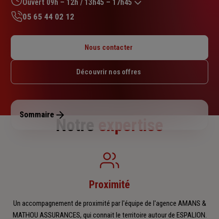
Ouvert 09h – 12h / 13h45 – 17h45
05 65 44 02 12
Lundi : Fermé
Mardi : 09h – 12h / 13h45 – 17h45
Nous contacter
Mercredi : 09h – 12h
Jeudi : 09h – 12h / 13h45 – 17h45
Découvrir nos offres
Vendredi : 09h – 12h / 13h45 – 17h45
Samedi : Fermé
Dimanche : Fermé
Sommaire
Notre
expertise
Proximité
Un accompagnement de proximité par l'équipe de l'agence AMANS &
MATHOU ASSURANCES, qui connait le territoire autour de ESPALION.