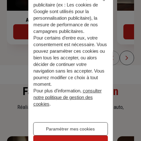
publicitaire (ex :
Les cookies de
Google sont utilisés pour la
personnalisation publicitaire
), la
Assurance de prêt immobilier
mesure de performance de nos
campagnes publicitaires.
Découvrir
Pour certains d’entre eux, votre
consentement est nécessaire. Vous
pouvez paramétrer ces cookies ou
bien tous les accepter, ou alors
décider de continuer votre
navigation sans les accepter. Vous
pourrez modifier ce choix à tout
moment.
Faites
une simulation
Pour plus d’information,
consulter
notre politique de gestion des
cookies
.
Réalisez une simulation tarifaire d'assurance, auto,
habitation, prêt immobilier.
Paramétrer mes cookies