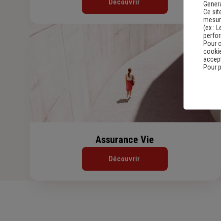
Découvrir
Genera
Ce sit
mesure
(ex :
L
perfo
Pour c
cookie
accept
Pour p
Assurance Vie
Découvrir