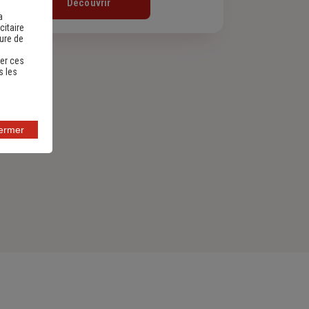
Découvrir
a
citaire
sure de
er ces
s les
fermer