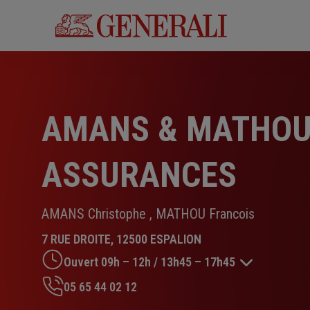
Aller
au
contenu
principal
AMANS & MATHO
ASSURANCES
AMANS Christophe , MATHOU Francois
7 RUE DROITE, 12500 ESPALION
Ouvert 09h – 12h / 13h45 – 17h45
05 65 44 02 12
Lundi : Fermé