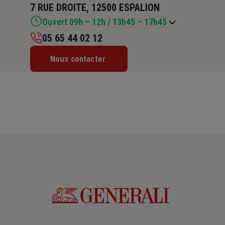
7 RUE DROITE, 12500 ESPALION
Ouvert 09h – 12h / 13h45 – 17h45
05 65 44 02 12
Lundi : Fermé
Nous contacter
Mardi : 09h – 12h / 13h45 – 17h45
Mercredi : 09h – 12h
Jeudi : 09h – 12h / 13h45 – 17h45
Vendredi : 09h – 12h / 13h45 – 17h45
Samedi : Fermé
Dimanche : Fermé