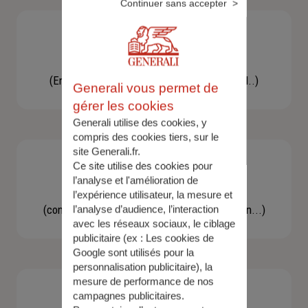
Continuer sans accepter
Besoin d'une assistance
(En cas d'accident, bris de glace, un conseil..)
Generali vous permet de
gérer les cookies
Generali utilise des cookies, y
compris des cookies tiers, sur le
site Generali.fr.
Ce site utilise des cookies pour
l’analyse et l'amélioration de
Demande d'information
l’expérience utilisateur, la mesure et
(concernant une actualité, une réglementation...)
l’analyse d’audience, l’interaction
avec les réseaux sociaux, le ciblage
publicitaire (ex :
Les cookies de
Google sont utilisés pour la
personnalisation publicitaire
), la
mesure de performance de nos
campagnes publicitaires.