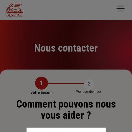
Aller
au
contenu
principal
Nous contacter
1
2
Vos coordonnées
Votre besoin
Comment pouvons nous
vous aider ?