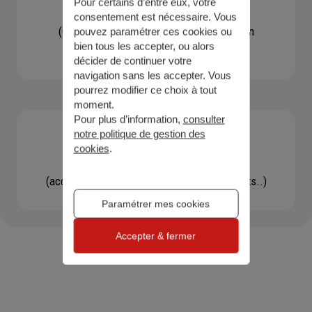
Pour certains d’entre eux, votre
Contacter un agent
consentement est nécessaire. Vous
(Obtenir un devis, une information, faire un
pouvez paramétrer ces cookies ou
bien tous les accepter, ou alors
bilan...)
décider de continuer votre
navigation sans les accepter. Vous
pourrez modifier ce choix à tout
moment.
Pour plus d’information,
consulter
notre politique de gestion des
cookies
.
Effectuer une démarche
(accéder à l'espace client, gérer mes contrats..)
Paramétrer mes cookies
Accepter & fermer