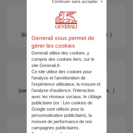
Continuer sans accepter
Besoin d'une assistance
(En cas d'accident, bris de glace, un conseil..)
Generali vous permet de
gérer les cookies
Generali utilise des cookies, y
compris des cookies tiers, sur le
site Generali.fr.
Ce site utilise des cookies pour
l’analyse et l'amélioration de
Demande d'information
l’expérience utilisateur, la mesure et
(concernant une actualité, une réglementation...)
l’analyse d’audience, l’interaction
avec les réseaux sociaux, le ciblage
publicitaire (ex :
Les cookies de
Google sont utilisés pour la
personnalisation publicitaire
), la
mesure de performance de nos
campagnes publicitaires.