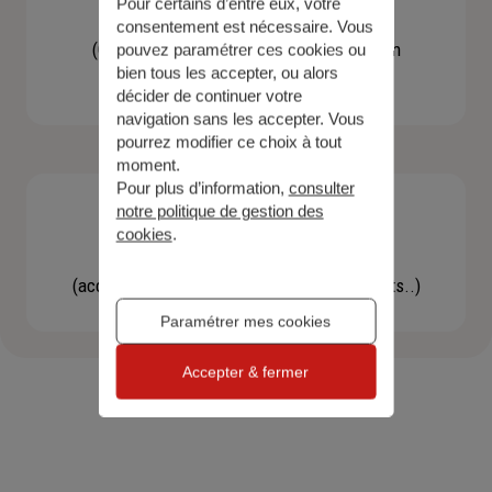
Pour certains d’entre eux, votre
Contacter un agent
consentement est nécessaire. Vous
(Obtenir un devis, une information, faire un
pouvez paramétrer ces cookies ou
bien tous les accepter, ou alors
bilan...)
décider de continuer votre
navigation sans les accepter. Vous
pourrez modifier ce choix à tout
moment.
Pour plus d’information,
consulter
notre politique de gestion des
cookies
.
Effectuer une démarche
(accéder à l'espace client, gérer mes contrats..)
Paramétrer mes cookies
Accepter & fermer