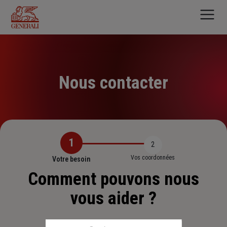
Aller
au
contenu
principal
Nous contacter
1
2
Vos coordonnées
Votre besoin
Comment pouvons nous
vous aider ?