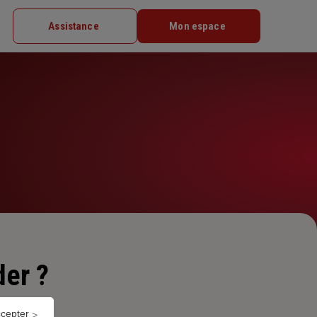
Assistance
Mon espace
er ?
ccepter