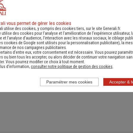
ali vous permet de gérer les cookies
ande d'information
Contacter un ag
li utilise des cookies, y compris des cookies tiers, sur le site Generali.fr.
e utilise des cookies pour l’analyse et l'amélioration de l’expérience utilisateur, l
ernant une actualité,
(Obtenir un devis,
 et l’analyse d’audience, l’interaction avec les réseaux sociaux, le ciblage publi
es cookies de Google sont utilisés pour la personnalisation publicitaire
), la me
e réglementation...)
information, faire un bi
rmance de nos campagnes publicitaires.
ertains d’entre eux, votre consentement est nécessaire. Vous pouvez paramétr
s ou bien tous les accepter, ou alors décider de continuer votre navigation san
er. Vous pourrez modifier ce choix à tout moment.
lus d’information,
consulter notre politique de gestion des cookies
.
Paramétrer mes cookies
Accepter & 