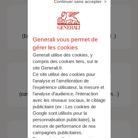
Continuer sans accepter
Besoin d'une assistance
(En cas d'accident, bris de glace, un conseil..)
Generali vous permet de
gérer les cookies
Generali utilise des cookies, y
compris des cookies tiers, sur le
site Generali.fr.
Ce site utilise des cookies pour
l’analyse et l'amélioration de
Demande d'information
l’expérience utilisateur, la mesure et
(concernant une actualité, une réglementation...)
l’analyse d’audience, l’interaction
avec les réseaux sociaux, le ciblage
publicitaire (ex :
Les cookies de
Google sont utilisés pour la
personnalisation publicitaire
), la
mesure de performance de nos
campagnes publicitaires.