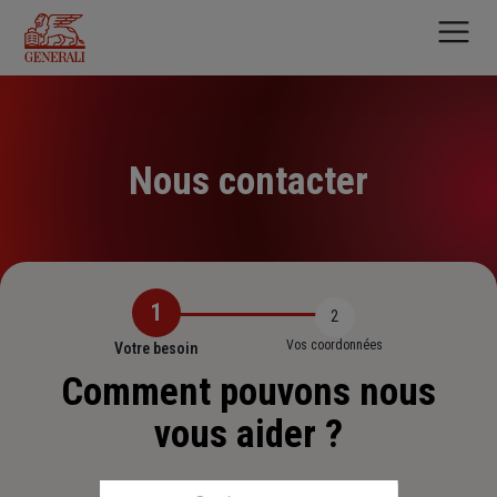
Aller
au
contenu
principal
Nous contacter
1
2
Vos coordonnées
Votre besoin
Comment pouvons nous
vous aider ?