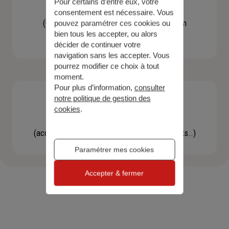
Pour certains d’entre eux, votre
Contacter un agent
consentement est nécessaire. Vous
(Obtenir un devis, une information, faire un
pouvez paramétrer ces cookies ou
bien tous les accepter, ou alors
bilan...)
décider de continuer votre
navigation sans les accepter. Vous
pourrez modifier ce choix à tout
moment.
Pour plus d’information,
consulter
notre politique de gestion des
cookies
.
Effectuer une démarche
(accéder à l'espace client, gérer mes contrats..)
Paramétrer mes cookies
Accepter & fermer