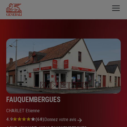
Aller
au
contenu
principal
FAUQUEMBERGUES
CHARLET Etienne
Note
4.9
(68)
Donnez votre avis
: