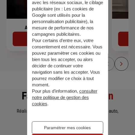
avec les réseaux sociaux, le ciblage
publicitaire (ex :
Les cookies de
Google sont utilisés pour la
personnalisation publicitaire
), la
Assurance de prêt immobilier
mesure de performance de nos
campagnes publicitaires.
Découvrir
Pour certains d’entre eux, votre
consentement est nécessaire. Vous
pouvez paramétrer ces cookies ou
bien tous les accepter, ou alors
décider de continuer votre
navigation sans les accepter. Vous
pourrez modifier ce choix à tout
moment.
Pour plus d’information,
consulter
Faites
une simulation
notre politique de gestion des
cookies
.
Réalisez une simulation tarifaire d'assurance, auto,
habitation, prêt immobilier.
Paramétrer mes cookies