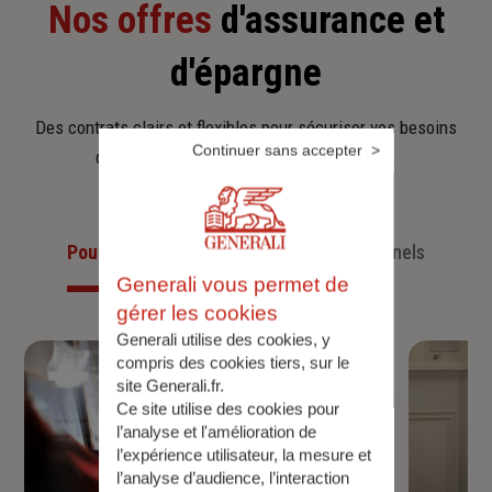
Nos offres
d'assurance et
d'épargne
Des contrats clairs et flexibles pour sécuriser vos besoins
Continuer sans accepter
d’aujourd’hui et anticiper ceux de demain.
Pour les particuliers
Pour les professionnels
Generali vous permet de
gérer les cookies
Generali utilise des cookies, y
compris des cookies tiers, sur le
site Generali.fr.
Ce site utilise des cookies pour
l’analyse et l'amélioration de
l’expérience utilisateur, la mesure et
l’analyse d’audience, l’interaction