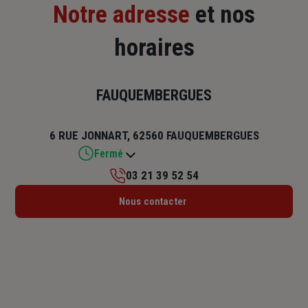
Notre adresse
et nos
horaires
FAUQUEMBERGUES
6 RUE JONNART, 62560 FAUQUEMBERGUES
Fermé
03 21 39 52 54
Lundi : 09h – 12h / 14h – 18h
Nous contacter
Mardi : 09h – 12h / 14h – 18h
Mercredi : 09h – 12h / 14h – 18h
Jeudi : 09h – 12h / 14h – 18h
Vendredi : 09h – 12h / 14h – 18h
Samedi : Fermé
Dimanche : Fermé