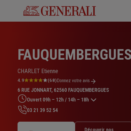
Aller
au
contenu
principal
FAUQUEMBERGUE
CHARLET Etienne
Note
4.9
(68)
Donnez votre avis
:
6 RUE JONNART, 62560 FAUQUEMBERGUES
4.9
sur
Ouvert 09h – 12h / 14h – 18h
5
étoiles
03 21 39 52 54
Lundi : 09h – 12h / 14h – 18h
Mardi : 09h – 12h / 14h – 18h
Découvrir nos