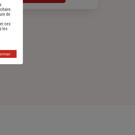
a
citaire
sure de
er ces
s les
fermer