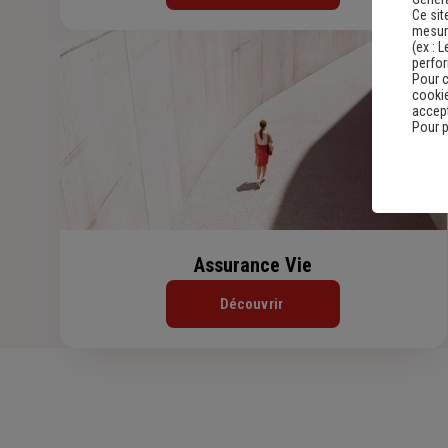
Ce sit
mesure
(ex :
L
perfo
Pour c
cookie
accept
Pour p
Assurance Vie
Découvrir