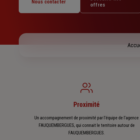
Mercredi : 09h – 12h / 14h – 18h
Nous contacter
offres
Jeudi : 09h – 12h / 14h – 18h
Vendredi : 09h – 12h / 14h – 18h
Samedi : Fermé
Dimanche : Fermé
Accue
Proximité
Un accompagnement de proximité par l'équipe de l'agence
FAUQUEMBERGUES, qui connait le territoire autour de
FAUQUEMBERGUES.