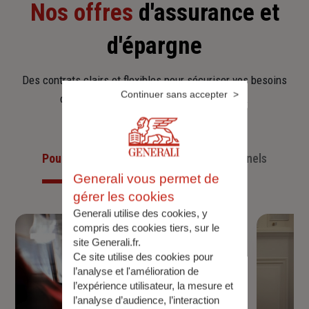
Nos offres
d'assurance et
d'épargne
Des contrats clairs et flexibles pour sécuriser vos besoins
Continuer sans accepter
d’aujourd’hui et anticiper ceux de demain.
Pour les particuliers
Pour les professionnels
Generali vous permet de
gérer les cookies
Generali utilise des cookies, y
compris des cookies tiers, sur le
site Generali.fr.
Ce site utilise des cookies pour
l’analyse et l'amélioration de
l’expérience utilisateur, la mesure et
l’analyse d’audience, l’interaction