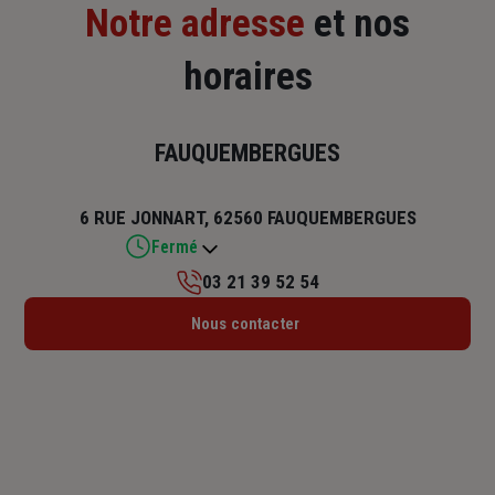
Notre adresse
et nos
horaires
FAUQUEMBERGUES
6 RUE JONNART, 62560 FAUQUEMBERGUES
Fermé
03 21 39 52 54
Lundi : 09h – 12h / 14h – 18h
Nous contacter
Mardi : 09h – 12h / 14h – 18h
Mercredi : 09h – 12h / 14h – 18h
Jeudi : 09h – 12h / 14h – 18h
Vendredi : 09h – 12h / 14h – 18h
Samedi : Fermé
Dimanche : Fermé