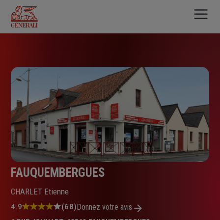
Aller
au
contenu
principal
FAUQUEMBERGUES
CHARLET Etienne
Note
4.9
(68)
Donnez votre avis
: