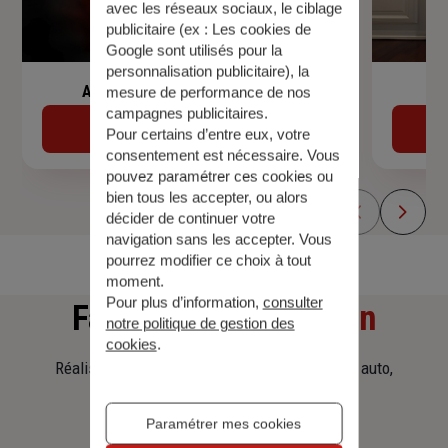
avec les réseaux sociaux, le ciblage
publicitaire (ex :
Les cookies de
Google sont utilisés pour la
personnalisation publicitaire
), la
Assurance de prêt immobilier
mesure de performance de nos
campagnes publicitaires.
Découvrir
Pour certains d’entre eux, votre
consentement est nécessaire. Vous
pouvez paramétrer ces cookies ou
bien tous les accepter, ou alors
décider de continuer votre
navigation sans les accepter. Vous
pourrez modifier ce choix à tout
moment.
Pour plus d’information,
consulter
Faites
une simulation
notre politique de gestion des
cookies
.
Réalisez une simulation tarifaire d'assurance, auto,
habitation, prêt immobilier.
Paramétrer mes cookies