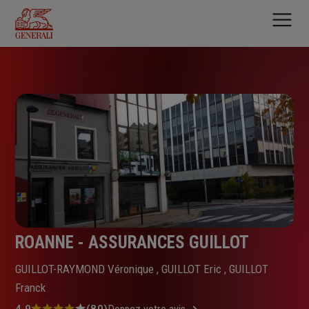
Aller
au
contenu
principal
ROANNE - ASSURANCES GUILLOT
GUILLOT-RAYMOND Véronique , GUILLOT Eric , GUILLOT
Franck
4.9
(80)