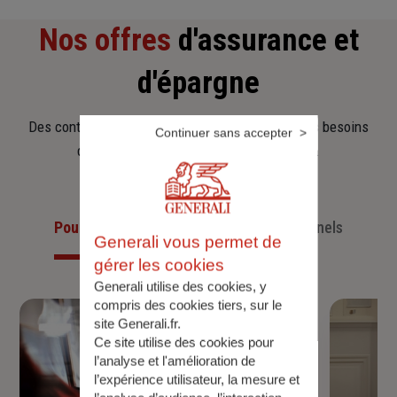
Nos offres
d'assurance et
d'épargne
Des contrats clairs et flexibles pour sécuriser vos besoins
Continuer sans accepter
d’aujourd’hui et anticiper ceux de demain.
Pour les particuliers
Pour les professionnels
Generali vous permet de
gérer les cookies
Generali utilise des cookies, y
compris des cookies tiers, sur le
site Generali.fr.
Ce site utilise des cookies pour
l’analyse et l'amélioration de
l’expérience utilisateur, la mesure et