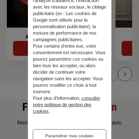
l’analyse d’audience, l’interaction
avec les réseaux sociaux, le ciblage
publicitaire (ex :
Les cookies de
Google sont utilisés pour la
personnalisation publicitaire
), la
mesure de performance de nos
Assurance de prêt immobilier
campagnes publicitaires.
Pour certains d’entre eux, votre
Découvrir
consentement est nécessaire. Vous
pouvez paramétrer ces cookies ou
bien tous les accepter, ou alors
décider de continuer votre
navigation sans les accepter. Vous
pourrez modifier ce choix à tout
moment.
Pour plus d’information,
consulter
Faites
une simulation
notre politique de gestion des
cookies
.
Réalisez une simulation tarifaire d'assurance, auto,
habitation, prêt immobilier.
Paramétrer mes cookies