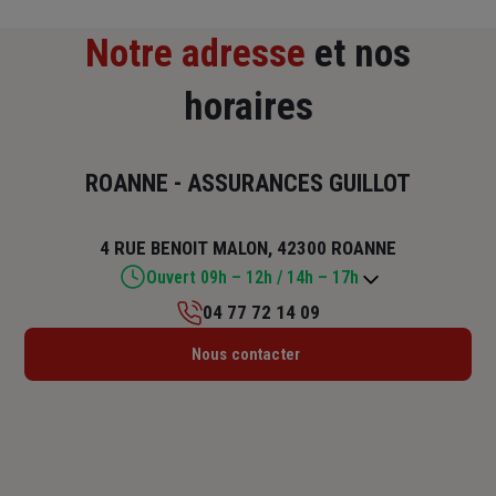
Notre adresse
et nos
horaires
ROANNE - ASSURANCES GUILLOT
4 RUE BENOIT MALON, 42300 ROANNE
Ouvert 09h – 12h / 14h – 17h
04 77 72 14 09
Lundi : 09h – 12h / 14h – 17h
Nous contacter
Mardi : 09h – 12h / 14h – 17h
Mercredi : 09h – 12h / 14h – 17h
Jeudi : 09h – 12h / 14h – 17h
Vendredi : 09h – 12h / 14h – 17h
Samedi : Fermé