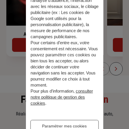
l’analyse d’audience, l’interaction
avec les réseaux sociaux, le ciblage
publicitaire (ex :
Les cookies de
Google sont utilisés pour la
personnalisation publicitaire
), la
mesure de performance de nos
Assurance de prêt immobilier
campagnes publicitaires.
Pour certains d’entre eux, votre
Découvrir
consentement est nécessaire. Vous
pouvez paramétrer ces cookies ou
bien tous les accepter, ou alors
décider de continuer votre
navigation sans les accepter. Vous
pourrez modifier ce choix à tout
moment.
Pour plus d’information,
consulter
Faites
une simulation
notre politique de gestion des
cookies
.
Réalisez une simulation tarifaire d'assurance, auto,
habitation, prêt immobilier.
Paramétrer mes cookies