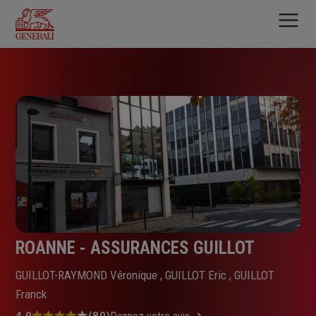
Aller
au
contenu
principal
ROANNE - ASSURANCES GUILLOT
GUILLOT-RAYMOND Véronique , GUILLOT Eric , GUILLOT
Franck
4.9
(80)