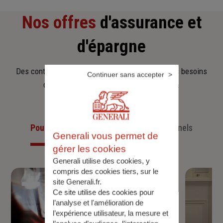
Nos offres
d'assurance et
d'épargne
Des contrats clairs et flexibles pour sécuriser vos besoins
Continuer sans accepter
d’aujourd’hui et anticiper ceux de demain.
Pour les particuliers
Pour les professionnels
Generali vous permet de
gérer les cookies
Generali utilise des cookies, y
compris des cookies tiers, sur le
site Generali.fr.
Ce site utilise des cookies pour
l’analyse et l'amélioration de
l’expérience utilisateur, la mesure et