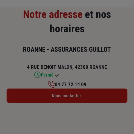
Notre adresse
et nos
horaires
ROANNE - ASSURANCES GUILLOT
4 RUE BENOIT MALON, 42300 ROANNE
Fermé
04 77 72 14 09
Lundi : 09h – 12h / 14h – 17h
Nous contacter
Mardi : 09h – 12h / 14h – 17h
Mercredi : 09h – 12h / 14h – 17h
Jeudi : 09h – 12h / 14h – 17h
Vendredi : 09h – 12h / 14h – 17h
Samedi : Fermé