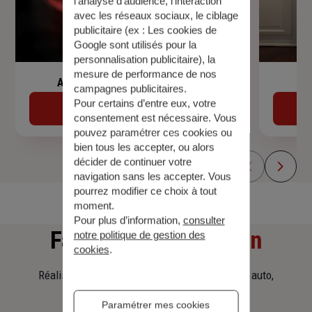
l’analyse d’audience, l’interaction
avec les réseaux sociaux, le ciblage
publicitaire (ex :
Les cookies de
Google sont utilisés pour la
personnalisation publicitaire
), la
mesure de performance de nos
Assurance de prêt immobilier
campagnes publicitaires.
Pour certains d’entre eux, votre
Découvrir
consentement est nécessaire. Vous
pouvez paramétrer ces cookies ou
bien tous les accepter, ou alors
décider de continuer votre
navigation sans les accepter. Vous
pourrez modifier ce choix à tout
moment.
Pour plus d’information,
consulter
Faites
une simulation
notre politique de gestion des
cookies
.
Réalisez une simulation tarifaire d'assurance, auto,
habitation, prêt immobilier.
Paramétrer mes cookies