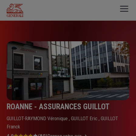
Aller
au
contenu
principal
ROANNE - ASSURANCES GUILLOT
GUILLOT-RAYMOND Véronique , GUILLOT Eric , GUILLOT
Franck
4.9
(80)