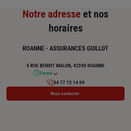
Notre adresse
et nos
horaires
ROANNE - ASSURANCES GUILLOT
4 RUE BENOIT MALON, 42300 ROANNE
Fermé
04 77 72 14 09
Lundi : 09h – 12h / 14h – 17h
Nous contacter
Mardi : 09h – 12h / 14h – 17h
Mercredi : 09h – 12h / 14h – 17h
Jeudi : 09h – 12h / 14h – 17h
Vendredi : 09h – 12h / 14h – 17h
Samedi : Fermé