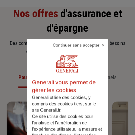
Nos offres
d'assurance et
d'épargne
Des contrats clairs et flexibles pour sécuriser vos besoins
Continuer sans accepter
d’aujourd’hui et anticiper ceux de demain.
Pour les particuliers
Pour les professionnels
Generali vous permet de
gérer les cookies
Generali utilise des cookies, y
compris des cookies tiers, sur le
site Generali.fr.
Ce site utilise des cookies pour
l’analyse et l'amélioration de
l’expérience utilisateur, la mesure et