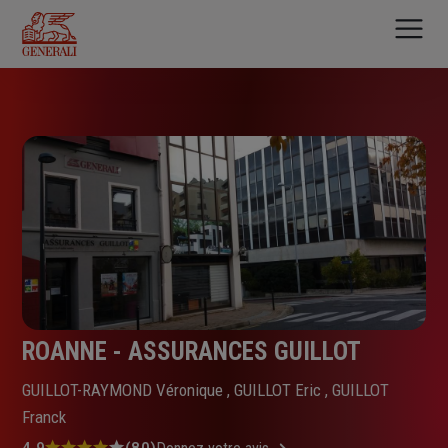
Aller
au
contenu
principal
ROANNE - ASSURANCES GUILLOT
GUILLOT-RAYMOND Véronique , GUILLOT Eric , GUILLOT
Franck
4.9
(80)