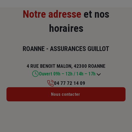
Notre adresse
et nos
horaires
ROANNE - ASSURANCES GUILLOT
4 RUE BENOIT MALON, 42300 ROANNE
Ouvert 09h – 12h / 14h – 17h
04 77 72 14 09
Lundi : 09h – 12h / 14h – 17h
Nous contacter
Mardi : 09h – 12h / 14h – 17h
Mercredi : 09h – 12h / 14h – 17h
Jeudi : 09h – 12h / 14h – 17h
Vendredi : 09h – 12h / 14h – 17h
Samedi : Fermé