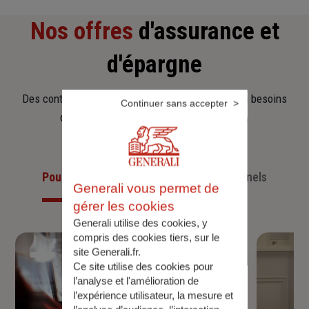
Nos offres
d'assurance et
d'épargne
Des contrats clairs et flexibles pour sécuriser vos besoins
Continuer sans accepter
d’aujourd’hui et anticiper ceux de demain.
Pour les particuliers
Pour les professionnels
Generali vous permet de
gérer les cookies
Generali utilise des cookies, y
compris des cookies tiers, sur le
site Generali.fr.
Ce site utilise des cookies pour
l’analyse et l'amélioration de
l’expérience utilisateur, la mesure et