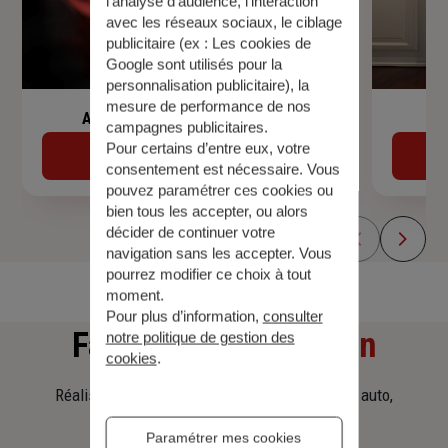
l’analyse d’audience, l’interaction
avec les réseaux sociaux, le ciblage
publicitaire (ex :
Les cookies de
Google sont utilisés pour la
personnalisation publicitaire
), la
mesure de performance de nos
Assurance de prêt immobilier
campagnes publicitaires.
Pour certains d’entre eux, votre
Découvrir
consentement est nécessaire. Vous
pouvez paramétrer ces cookies ou
bien tous les accepter, ou alors
décider de continuer votre
navigation sans les accepter. Vous
pourrez modifier ce choix à tout
moment.
Pour plus d’information,
consulter
Faites
une simulation
notre politique de gestion des
cookies
.
Réalisez une simulation tarifaire d'assurance, auto,
habitation, prêt immobilier.
Paramétrer mes cookies