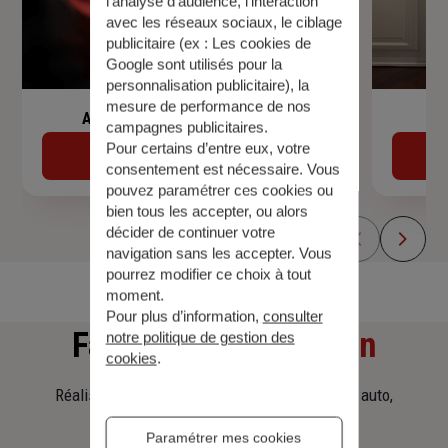
l’analyse d’audience, l’interaction
avec les réseaux sociaux, le ciblage
publicitaire (ex :
Les cookies de
Google sont utilisés pour la
personnalisation publicitaire
), la
mesure de performance de nos
Assurance de prêt immobilier
campagnes publicitaires.
Pour certains d’entre eux, votre
Découvrir
consentement est nécessaire. Vous
pouvez paramétrer ces cookies ou
bien tous les accepter, ou alors
décider de continuer votre
navigation sans les accepter. Vous
pourrez modifier ce choix à tout
moment.
Pour plus d’information,
consulter
Faites
une simulation
notre politique de gestion des
cookies
.
Réalisez une simulation tarifaire d'assurance, auto,
habitation, prêt immobilier.
Paramétrer mes cookies