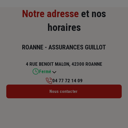
Notre adresse
et nos
horaires
ROANNE - ASSURANCES GUILLOT
4 RUE BENOIT MALON, 42300 ROANNE
Fermé
04 77 72 14 09
Lundi : 09h – 12h / 14h – 17h
Nous contacter
Mardi : 09h – 12h / 14h – 17h
Mercredi : 09h – 12h / 14h – 17h
Jeudi : 09h – 12h / 14h – 17h
Vendredi : 09h – 12h / 14h – 17h
Samedi : Fermé