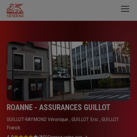
Aller
au
contenu
principal
ROANNE - ASSURANCES GUILLOT
GUILLOT-RAYMOND Véronique , GUILLOT Eric , GUILLOT
Franck
4.9
(80)