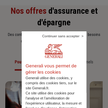
Nos offres
d'assurance et
d'épargne
Des contrats clairs et flexibles pour sécuriser vos besoins
Continuer sans accepter
d’aujourd’hui et anticiper ceux de demain.
Pour les particuliers
Pour les professionnels
Generali vous permet de
gérer les cookies
Generali utilise des cookies, y
compris des cookies tiers, sur le
site Generali.fr.
Ce site utilise des cookies pour
l’analyse et l'amélioration de
l’expérience utilisateur, la mesure et