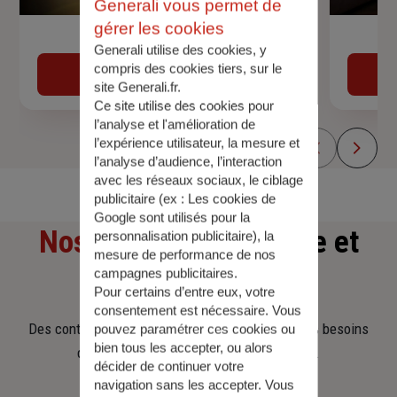
Generali vous permet de
gérer les cookies
Devis assurance auto
Generali utilise des cookies, y
compris des cookies tiers, sur le
Obtenir une estimation
site Generali.fr.
Ce site utilise des cookies pour
l’analyse et l'amélioration de
l’expérience utilisateur, la mesure et
l’analyse d’audience, l’interaction
avec les réseaux sociaux, le ciblage
publicitaire (ex :
Les cookies de
Google sont utilisés pour la
Nos offres
d'assurance et
personnalisation publicitaire
), la
mesure de performance de nos
campagnes publicitaires.
d'épargne
Pour certains d’entre eux, votre
consentement est nécessaire. Vous
Des contrats clairs et flexibles pour sécuriser vos besoins
pouvez paramétrer ces cookies ou
bien tous les accepter, ou alors
d’aujourd’hui et anticiper ceux de demain.
décider de continuer votre
navigation sans les accepter. Vous