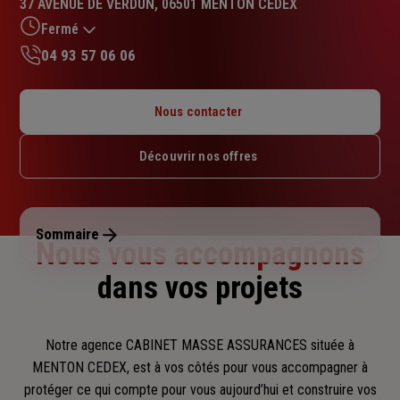
37 AVENUE DE VERDUN, 06501 MENTON CEDEX
5.0
sur
Fermé
5
04 93 57 06 06
étoiles
Lundi : 09h – 12h / 14h – 18h
Mardi : 09h – 12h / 14h – 18h
Nous contacter
Mercredi : 09h – 12h / 14h – 18h
Jeudi : 09h – 12h / 14h – 18h
Découvrir nos offres
Vendredi : 09h – 12h / 14h – 17h
Samedi : Fermé
Dimanche : Fermé
Sommaire
Nous vous accompagnons
dans vos projets
Notre agence CABINET MASSE ASSURANCES située à
MENTON CEDEX, est à vos côtés pour vous accompagner
à
protéger ce qui compte pour vous aujourd’hui et construire vos