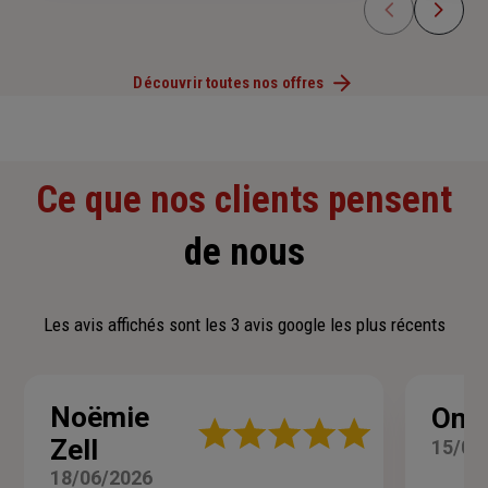
Découvrir toutes nos offres
Ce que nos clients pensent
de nous
Les avis affichés sont les 3 avis google les plus récents
Noëmie
One 
Note
Zell
15/03
:
5
18/06/2026