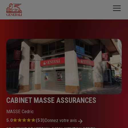
Aller
au
contenu
principal
CABINET MASSE ASSURANCES
MASSE Cedric
Note
5.0
(53)
Donnez votre avis
: