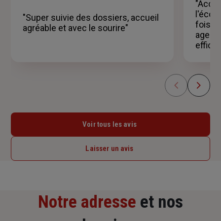
sur
"Accue
5
l'écou
"Super suivie des dossiers, accueil
étoiles
fois d
agréable et avec le sourire"
agence
efficac
Voir tous les avis
Laisser un avis
Notre adresse
et nos