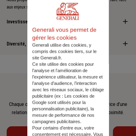
aux enjeux sociétaux et environnementaux.
Investisseur responsable
Generali vous permet de
Nous sommes convaincus qu'il est possible d'allier performance
gérer les cookies
financière et retombées positives : cette vision est au cœur des
Diversité, Equité, Inclusion
Generali utilise des cookies, y
services que nous vous proposons.
compris des cookies tiers, sur le
site Generali.fr.
Nous faisons de la diversité, de l'équité et de l'inclusion un
Ce site utilise des cookies pour
engagement quotidien.
l’analyse et l'amélioration de
l’expérience utilisateur, la mesure et
Notre
équipe
l’analyse d’audience, l’interaction
avec les réseaux sociaux, le ciblage
publicitaire (ex :
Les cookies de
Google sont utilisés pour la
Chaque collaborateur met son savoir‑faire au service d’une
personnalisation publicitaire
), la
relation fondée sur l’écoute, la confiance et la proximité.
mesure de performance de nos
campagnes publicitaires.
Pour certains d’entre eux, votre
consentement est nécessaire. Vous