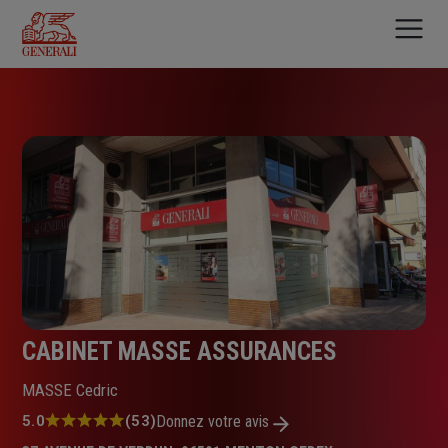
Aller
au
contenu
principal
CABINET MASSE ASSURANCES
MASSE Cedric
Note
5.0
(53)
Donnez votre avis
: