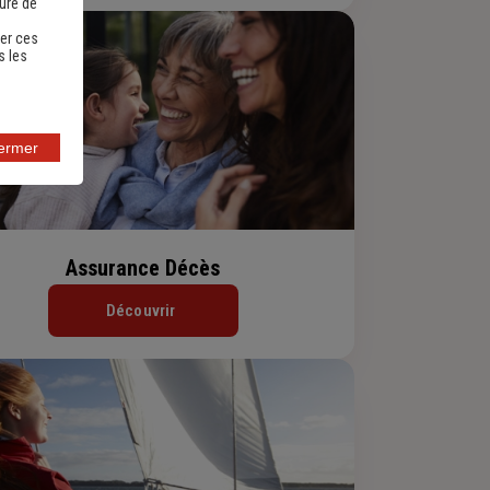
sure de
er ces
s les
fermer
Assurance Décès
Découvrir