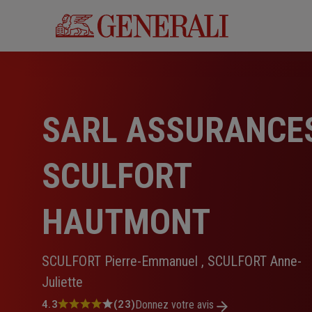
Aller
au
contenu
principal
SARL ASSURANCE
SCULFORT
HAUTMONT
SCULFORT Pierre-Emmanuel , SCULFORT Anne-
Juliette
Note
4.3
(23)
Donnez votre avis