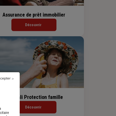
Assurance de prêt immobilier
Découvrir
ccepter
Generali Protection famille
Découvrir
a
citaire