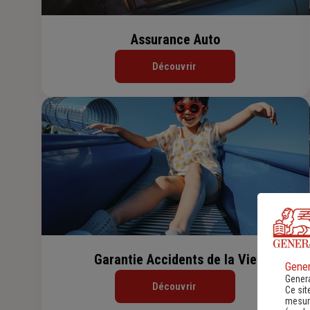
Assurance Auto
Découvrir
Garantie Accidents de la Vie
Gener
Genera
Découvrir
Ce sit
mesure