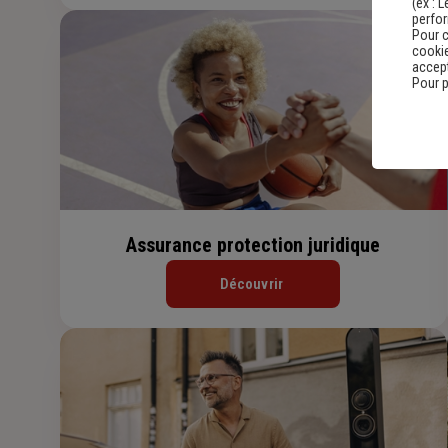
(ex :
L
perfo
Pour c
cookie
accept
Pour p
Assurance protection juridique
Découvrir