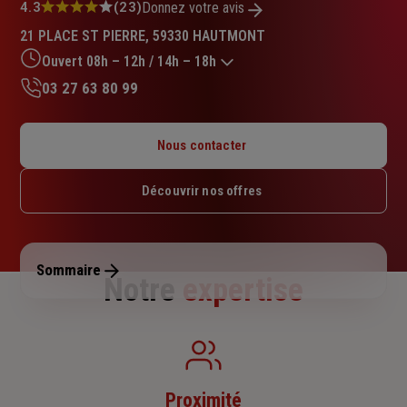
Note
4.3
(23)
Donnez votre avis
:
21 PLACE ST PIERRE, 59330 HAUTMONT
4.3
sur
Ouvert 08h – 12h / 14h – 18h
5
03 27 63 80 99
étoiles
Lundi : 14h – 18h
Mardi : 08h – 12h / 14h – 18h
Nous contacter
Mercredi : 08h – 12h / 14h – 18h
Jeudi : 08h – 12h / 14h – 17h
Découvrir nos offres
Vendredi : 08h – 12h / 14h – 18h
Samedi : Fermé
Dimanche : Fermé
Sommaire
Notre
expertise
Proximité