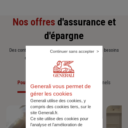
Nos offres
d'assurance et
d'épargne
Des contrats clairs et flexibles pour sécuriser vos besoins
Continuer sans accepter
d’aujourd’hui et anticiper ceux de demain.
Pour les particuliers
Pour les professionnels
Generali vous permet de
gérer les cookies
Generali utilise des cookies, y
compris des cookies tiers, sur le
site Generali.fr.
Ce site utilise des cookies pour
l’analyse et l'amélioration de