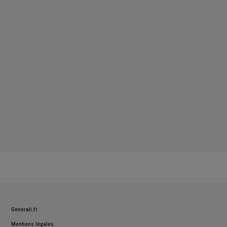
Vendredi : 08h – 12h / 14h – 18h
Samedi : Fermé
Dimanche : Fermé
Generali.fr
Mentions légales