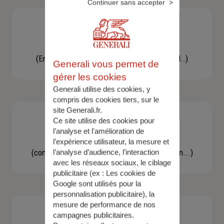
Continuer sans accepter
Besoin d'une assistance
(En cas d'accident, bris de glace, un conseil..)
Generali vous permet de
gérer les cookies
Generali utilise des cookies, y
compris des cookies tiers, sur le
site Generali.fr.
Ce site utilise des cookies pour
l’analyse et l'amélioration de
Demande d'information
l’expérience utilisateur, la mesure et
(concernant une actualité, une réglementation...)
l’analyse d’audience, l’interaction
avec les réseaux sociaux, le ciblage
publicitaire (ex :
Les cookies de
Google sont utilisés pour la
personnalisation publicitaire
), la
mesure de performance de nos
campagnes publicitaires.