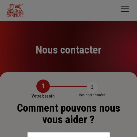
Aller
au
contenu
principal
Nous contacter
1
2
Vos coordonnées
Votre besoin
Comment pouvons nous
vous aider ?