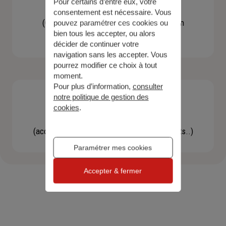
Pour certains d’entre eux, votre
Contacter un agent
consentement est nécessaire. Vous
(Obtenir un devis, une information, faire un
pouvez paramétrer ces cookies ou
bien tous les accepter, ou alors
bilan...)
décider de continuer votre
navigation sans les accepter. Vous
pourrez modifier ce choix à tout
moment.
Pour plus d’information,
consulter
notre politique de gestion des
cookies
.
Effectuer une démarche
(accéder à l'espace client, gérer mes contrats..)
Paramétrer mes cookies
Accepter & fermer