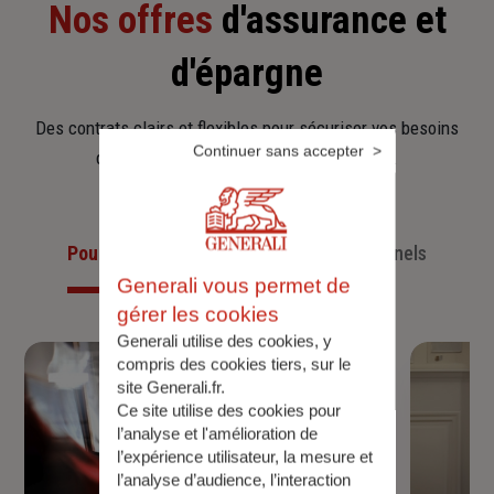
Nos offres
d'assurance et
d'épargne
Des contrats clairs et flexibles pour sécuriser vos besoins
Continuer sans accepter
d’aujourd’hui et anticiper ceux de demain.
Pour les particuliers
Pour les professionnels
Generali vous permet de
gérer les cookies
Generali utilise des cookies, y
compris des cookies tiers, sur le
site Generali.fr.
Ce site utilise des cookies pour
l’analyse et l'amélioration de
l’expérience utilisateur, la mesure et
l’analyse d’audience, l’interaction