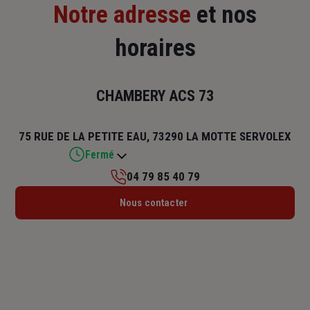
Notre adresse
et nos
horaires
CHAMBERY ACS 73
75 RUE DE LA PETITE EAU, 73290 LA MOTTE SERVOLEX
Fermé
04 79 85 40 79
Lundi : 09h – 12h30 / 14h – 17h30
Nous contacter
Mardi : 09h – 12h30 / 14h – 17h30
Mercredi : 09h – 12h30 / 14h – 17h30
Jeudi : 09h – 12h30 / 14h – 17h30
Vendredi : 09h – 12h30 / 14h – 17h30
Samedi : Fermé
Dimanche : Fermé