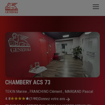
Aller
au
contenu
principal
CHAMBERY ACS 73
TEKIN Marine , FRANCHINO Clément , MARGAND Pascal
Note
4.8
(190)
Donnez votre avis
: