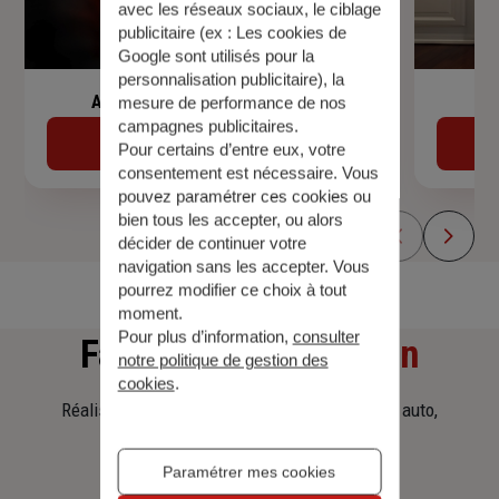
avec les réseaux sociaux, le ciblage
publicitaire (ex :
Les cookies de
Google sont utilisés pour la
personnalisation publicitaire
), la
Assurance de prêt immobilier
mesure de performance de nos
campagnes publicitaires.
Découvrir
Pour certains d’entre eux, votre
consentement est nécessaire. Vous
pouvez paramétrer ces cookies ou
bien tous les accepter, ou alors
décider de continuer votre
navigation sans les accepter. Vous
pourrez modifier ce choix à tout
moment.
Pour plus d’information,
consulter
Faites
une simulation
notre politique de gestion des
cookies
.
Réalisez une simulation tarifaire d'assurance, auto,
habitation, prêt immobilier.
Paramétrer mes cookies