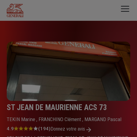
Aller
au
contenu
principal
ST JEAN DE MAURIENNE ACS 73
TEKIN Marine , FRANCHINO Clément , MARGAND Pascal
Note
4.9
(194)
Donnez votre avis
: