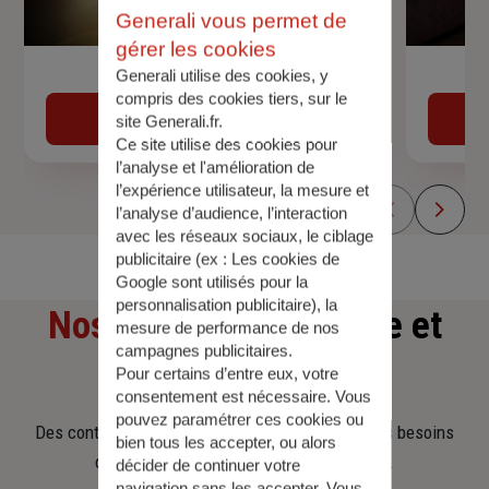
Generali vous permet de
gérer les cookies
Generali utilise des cookies, y
Devis assurance auto
compris des cookies tiers, sur le
Obtenir une estimation
site Generali.fr.
Ce site utilise des cookies pour
l’analyse et l'amélioration de
l’expérience utilisateur, la mesure et
l’analyse d’audience, l’interaction
avec les réseaux sociaux, le ciblage
publicitaire (ex :
Les cookies de
Google sont utilisés pour la
personnalisation publicitaire
), la
Nos offres
d'assurance et
mesure de performance de nos
campagnes publicitaires.
d'épargne
Pour certains d’entre eux, votre
consentement est nécessaire. Vous
pouvez paramétrer ces cookies ou
Des contrats clairs et flexibles pour sécuriser vos besoins
bien tous les accepter, ou alors
d’aujourd’hui et anticiper ceux de demain.
décider de continuer votre
navigation sans les accepter. Vous