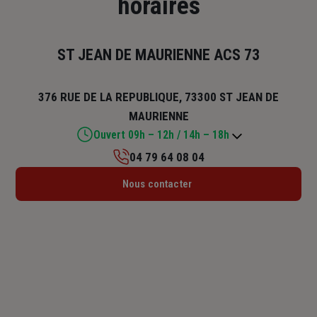
horaires
ST JEAN DE MAURIENNE ACS 73
376 RUE DE LA REPUBLIQUE, 73300 ST JEAN DE
MAURIENNE
Ouvert 09h – 12h / 14h – 18h
04 79 64 08 04
Lundi : 09h – 12h / 14h – 18h
Nous contacter
Mardi : 09h – 12h / 14h – 18h
Mercredi : 09h – 12h / 14h – 18h
Jeudi : 09h – 12h / 14h – 18h
Vendredi : 09h – 12h / 14h – 18h
Samedi : Fermé
Dimanche : Fermé