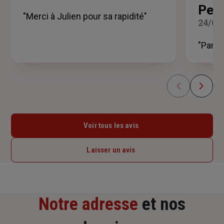
sur
Perr
5
"Merci à Julien pour sa rapidité"
24/06
étoiles
"Parfa
Voir tous les avis
Laisser un avis
Notre adresse
et nos