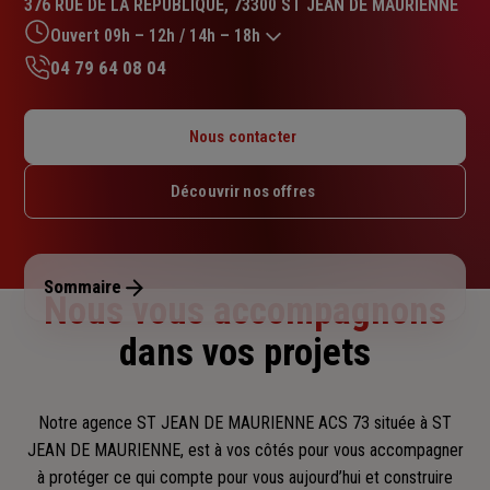
376 RUE DE LA REPUBLIQUE, 73300 ST JEAN DE MAURIENNE
4.9
sur
Ouvert 09h – 12h / 14h – 18h
5
04 79 64 08 04
étoiles
Lundi : 09h – 12h / 14h – 18h
Mardi : 09h – 12h / 14h – 18h
Nous contacter
Mercredi : 09h – 12h / 14h – 18h
Jeudi : 09h – 12h / 14h – 18h
Découvrir nos offres
Vendredi : 09h – 12h / 14h – 18h
Samedi : Fermé
Dimanche : Fermé
Sommaire
Nous vous accompagnons
dans vos projets
Notre agence ST JEAN DE MAURIENNE ACS 73 située à ST
JEAN DE MAURIENNE, est à vos côtés pour vous accompagner
à protéger ce qui compte pour vous aujourd’hui et construire