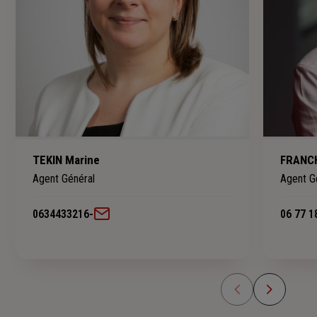
TEKIN Marine
FRANCH
Agent Général
Agent G
0634433216
-
06 77 1