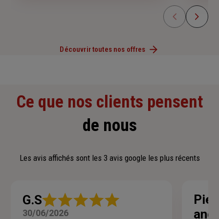
Découvrir toutes nos offres
Ce que nos clients pensent
de nous
Les avis affichés sont les 3 avis google les plus récents
Note
Pier
G.S
:
and
30/06/2026
5