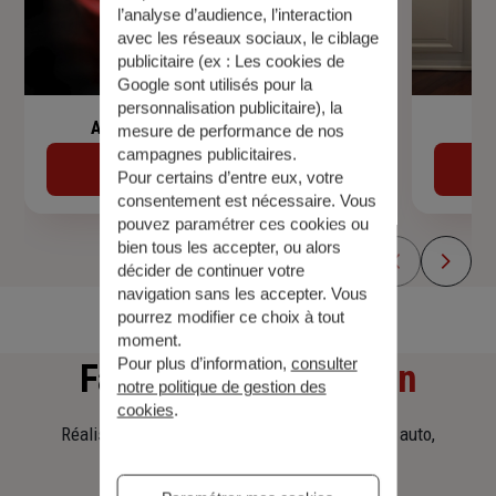
l’analyse d’audience, l’interaction
avec les réseaux sociaux, le ciblage
publicitaire (ex :
Les cookies de
Google sont utilisés pour la
personnalisation publicitaire
), la
Assurance de prêt immobilier
mesure de performance de nos
campagnes publicitaires.
Découvrir
Pour certains d’entre eux, votre
consentement est nécessaire. Vous
pouvez paramétrer ces cookies ou
bien tous les accepter, ou alors
décider de continuer votre
navigation sans les accepter. Vous
pourrez modifier ce choix à tout
moment.
Pour plus d’information,
consulter
Faites
une simulation
notre politique de gestion des
cookies
.
Réalisez une simulation tarifaire d'assurance, auto,
habitation, prêt immobilier.