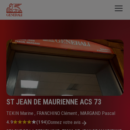
Aller
au
contenu
principal
ST JEAN DE MAURIENNE ACS 73
TEKIN Marine , FRANCHINO Clément , MARGAND Pascal
Note
4.9
(194)
Donnez votre avis
: