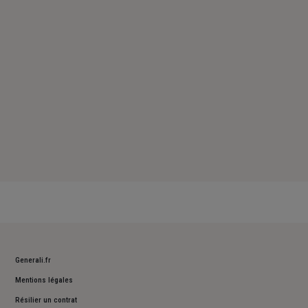
Samedi : Fermé
Dimanche : Fermé
Generali.fr
Mentions légales
Résilier un contrat