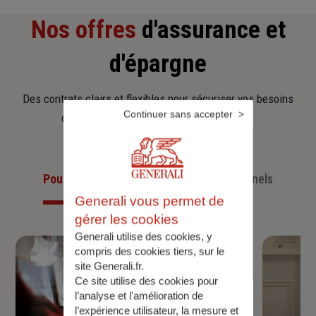
Nos offres
d'assurance et
d'épargne
Des contrats clairs et flexibles pour sécuriser vos besoins
Continuer sans accepter
d’aujourd’hui et anticiper ceux de demain.
Pour les particuliers
Pour les professionnels
Generali vous permet de
gérer les cookies
Generali utilise des cookies, y
compris des cookies tiers, sur le
site Generali.fr.
Ce site utilise des cookies pour
l’analyse et l'amélioration de
l’expérience utilisateur, la mesure et