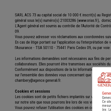
SARL ACS 73 au capital social de 10 000 €
inscrit(s)
au Regis
général sous le(s) numéro(s) 21003286
(
www.orias.fr
), domi
L’Agent général est soumis au contrôle de l’Autorité de Cont
09.
Vous pouvez adresser vos réclamations aux coordonnées s
En cas de litige portant sur l’application ou l’interprétation d
l’Assurance - TSA 50110 - 75441 Paris Cedex 09, ou par voie 
Les informations demandées sont nécessaires aux fins de perme
collaborateurs. Elles pourront être transmises aux sociétés 
Conformément aux dispositions de la loi Informatique et libert
sur l’ensemble des données vous concernant que vous pouv
chambery@agence.generali.fr.
Cookies et sessions
Gener
Les cookies sont de petits fichiers implantés sur votre ordinat
Genera
Ce sit
sur notre site que nous pourrons lire lors de vos visites ultérieu
mesure
Vous pouvez refuser l'utilisation des cookies en configurant l
(ex :
L