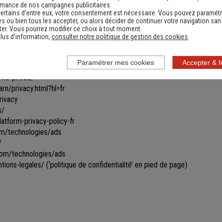
les toutes ou certaines parties du site.
rmance de nos campagnes publicitaires.
ertains d’entre eux, votre consentement est nécessaire. Vous pouvez paramétr
ines informations ne seront remises à jour qu'après s'être reconnecté sur
s ou bien tous les accepter, ou alors décider de continuer votre navigation san
vigation par le biais de cookies gérés par un partenaire. Les données u
er. Vous pourrez modifier ce choix à tout moment.
ficher des bannières personnalisées vous proposant des produits similai
lus d’information,
consulter notre politique de gestion des cookies
.
ir ce type de bannières apparaître et/ou obtenir davantage d’informations
Paramétrer mes cookies
Accepter & 
vie-privee/
rn/privacy.html?hl=fr
rivacy
s/
tform-privacy-policy-fr
com/technologies/ads
/
.com/technologies/ads
tions-legales/
(‘politique de confidentialité’ en pied de page)