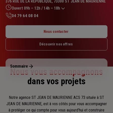
376 RUE DE LA REPUBLIQUE, 73300 ST JEAN DE MAURIENNE
4.9
sur
Ouvert 09h – 12h / 14h – 18h
5
04 79 64 08 04
étoiles
Lundi : 09h – 12h / 14h – 18h
Mardi : 09h – 12h / 14h – 18h
Nous contacter
Mercredi : 09h – 12h / 14h – 18h
Jeudi : 09h – 12h / 14h – 18h
Découvrir nos offres
Vendredi : 09h – 12h / 14h – 18h
Samedi : Fermé
Dimanche : Fermé
Sommaire
Nous vous accompagnons
dans vos projets
Notre agence ST JEAN DE MAURIENNE ACS 73 située à ST
JEAN DE MAURIENNE, est à vos côtés pour vous accompagner
à protéger ce qui compte pour vous aujourd’hui et construire