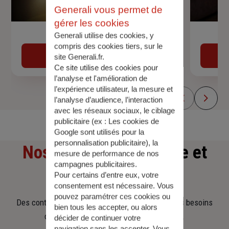
Generali vous permet de
gérer les cookies
Generali utilise des cookies, y
Devis assurance auto
compris des cookies tiers, sur le
Obtenir une estimation
site Generali.fr.
Ce site utilise des cookies pour
l’analyse et l'amélioration de
l’expérience utilisateur, la mesure et
l’analyse d’audience, l’interaction
avec les réseaux sociaux, le ciblage
publicitaire (ex :
Les cookies de
Google sont utilisés pour la
personnalisation publicitaire
), la
Nos offres
d'assurance et
mesure de performance de nos
campagnes publicitaires.
d'épargne
Pour certains d’entre eux, votre
consentement est nécessaire. Vous
pouvez paramétrer ces cookies ou
Des contrats clairs et flexibles pour sécuriser vos besoins
bien tous les accepter, ou alors
d’aujourd’hui et anticiper ceux de demain.
décider de continuer votre
navigation sans les accepter. Vous