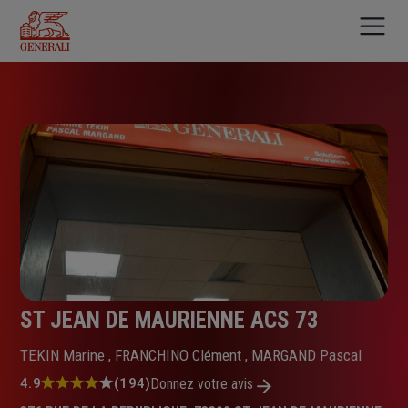
Aller
au
contenu
principal
ST JEAN DE MAURIENNE ACS 73
TEKIN Marine , FRANCHINO Clément , MARGAND Pascal
Note
4.9
(194)
Donnez votre avis
: