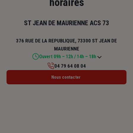
horaires
ST JEAN DE MAURIENNE ACS 73
376 RUE DE LA REPUBLIQUE, 73300 ST JEAN DE
MAURIENNE
Ouvert 09h – 12h / 14h – 18h
04 79 64 08 04
Lundi : 09h – 12h / 14h – 18h
Nous contacter
Mardi : 09h – 12h / 14h – 18h
Mercredi : 09h – 12h / 14h – 18h
Jeudi : 09h – 12h / 14h – 18h
Vendredi : 09h – 12h / 14h – 18h
Samedi : Fermé
Dimanche : Fermé