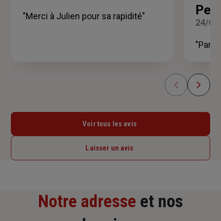
sur
Perr
5
"Merci à Julien pour sa rapidité"
24/06
étoiles
"Parfa
Voir tous les avis
Laisser un avis
Notre adresse
et nos