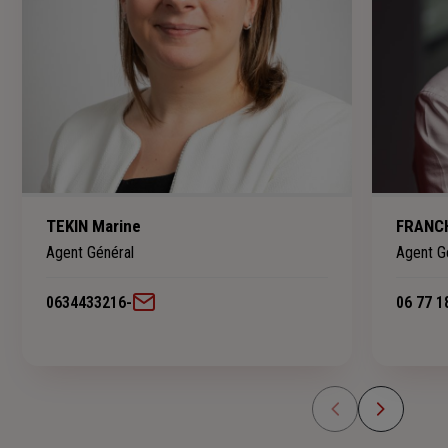
TEKIN Marine
FRANCH
Agent Général
Agent G
0634433216
-
06 77 1