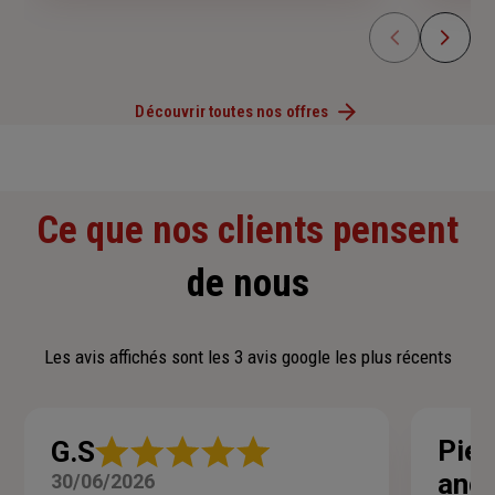
Découvrir toutes nos offres
Ce que nos clients pensent
de nous
Les avis affichés sont les 3 avis google les plus récents
Note
Pier
G.S
:
and
30/06/2026
5