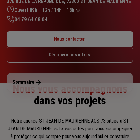
376 RUE DE LA REPUBLIQUE, 73300 ST JEAN DE MAURIENNE
4.9
sur
Ouvert 09h – 12h / 14h – 18h
5
04 79 64 08 04
étoiles
Lundi : 09h – 12h / 14h – 18h
Mardi : 09h – 12h / 14h – 18h
Nous contacter
Mercredi : 09h – 12h / 14h – 18h
Jeudi : 09h – 12h / 14h – 18h
Découvrir nos offres
Vendredi : 09h – 12h / 14h – 18h
Samedi : Fermé
Dimanche : Fermé
Sommaire
Nous vous accompagnons
dans vos projets
Notre agence ST JEAN DE MAURIENNE ACS 73 située à ST
JEAN DE MAURIENNE, est à vos côtés pour vous accompagner
à protéger ce qui compte pour vous aujourd’hui et construire