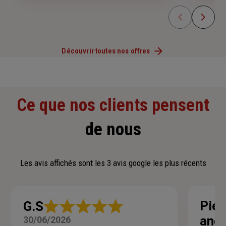
Découvrir toutes nos offres
Ce que nos clients pensent
de nous
Les avis affichés sont les 3 avis google les plus récents
Note
Pier
G.S
:
and
30/06/2026
5