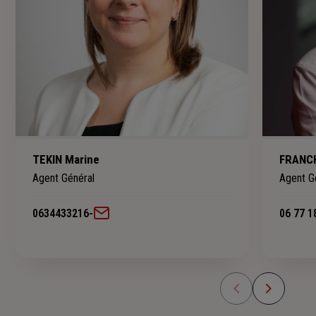
TEKIN Marine
FRANCH
Agent Général
Agent G
0634433216
-
06 77 1