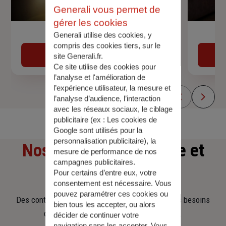
Generali vous permet de
gérer les cookies
Generali utilise des cookies, y
Devis assurance auto
compris des cookies tiers, sur le
Obtenir une estimation
site Generali.fr.
Ce site utilise des cookies pour
l’analyse et l'amélioration de
l’expérience utilisateur, la mesure et
l’analyse d’audience, l’interaction
avec les réseaux sociaux, le ciblage
publicitaire (ex :
Les cookies de
Google sont utilisés pour la
personnalisation publicitaire
), la
Nos offres
d'assurance et
mesure de performance de nos
campagnes publicitaires.
d'épargne
Pour certains d’entre eux, votre
consentement est nécessaire. Vous
pouvez paramétrer ces cookies ou
Des contrats clairs et flexibles pour sécuriser vos besoins
bien tous les accepter, ou alors
d’aujourd’hui et anticiper ceux de demain.
décider de continuer votre
navigation sans les accepter. Vous