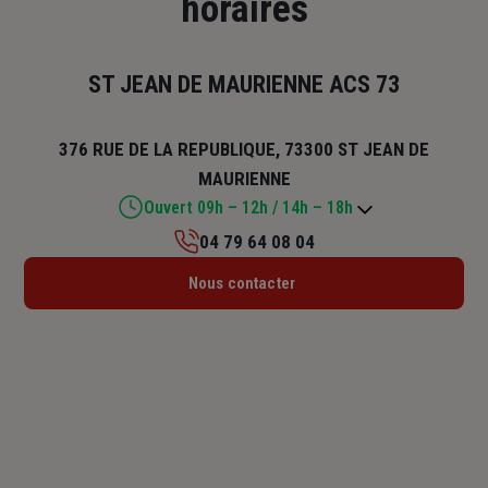
horaires
ST JEAN DE MAURIENNE ACS 73
376 RUE DE LA REPUBLIQUE, 73300 ST JEAN DE
MAURIENNE
Ouvert 09h – 12h / 14h – 18h
04 79 64 08 04
Lundi : 09h – 12h / 14h – 18h
Nous contacter
Mardi : 09h – 12h / 14h – 18h
Mercredi : 09h – 12h / 14h – 18h
Jeudi : 09h – 12h / 14h – 18h
Vendredi : 09h – 12h / 14h – 18h
Samedi : Fermé
Dimanche : Fermé