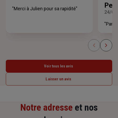
sur
Perr
5
"Merci à Julien pour sa rapidité"
24/06
étoiles
"Parfa
Voir tous les avis
Laisser un avis
Notre adresse
et nos