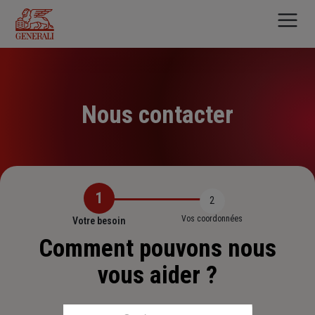
Aller
au
contenu
principal
Nous contacter
1
2
Vos coordonnées
Votre besoin
Comment pouvons nous
vous aider ?