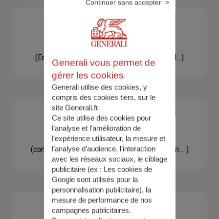
Continuer sans accepter
Besoin d'une assistance
(En cas d'accident, bris de glace, un conseil..)
Generali vous permet de
gérer les cookies
Generali utilise des cookies, y
compris des cookies tiers, sur le
site Generali.fr.
Ce site utilise des cookies pour
l’analyse et l'amélioration de
Demande d'information
l’expérience utilisateur, la mesure et
(concernant une actualité, une réglementation...)
l’analyse d’audience, l’interaction
avec les réseaux sociaux, le ciblage
publicitaire (ex :
Les cookies de
Google sont utilisés pour la
personnalisation publicitaire
), la
mesure de performance de nos
campagnes publicitaires.