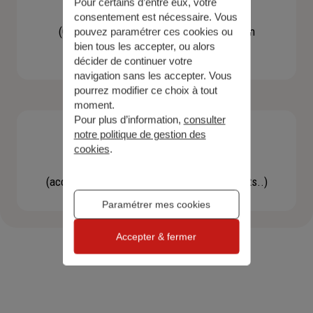
Pour certains d’entre eux, votre
Contacter un agent
consentement est nécessaire. Vous
(Obtenir un devis, une information, faire un
pouvez paramétrer ces cookies ou
bien tous les accepter, ou alors
bilan...)
décider de continuer votre
navigation sans les accepter. Vous
pourrez modifier ce choix à tout
moment.
Pour plus d’information,
consulter
notre politique de gestion des
cookies
.
Effectuer une démarche
(accéder à l'espace client, gérer mes contrats..)
Paramétrer mes cookies
Accepter & fermer