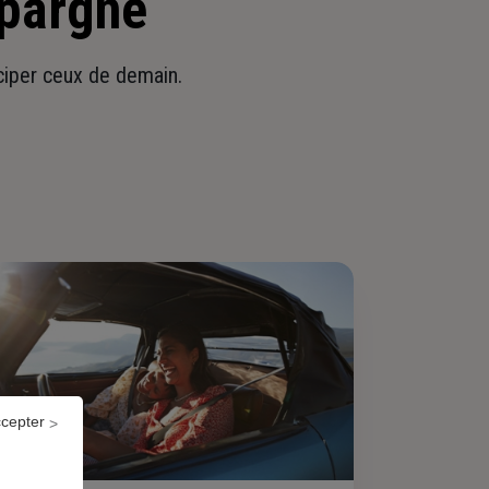
épargne
iciper ceux de demain.
ccepter