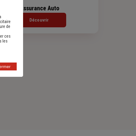
Assurance Auto
a
Découvrir
citaire
sure de
er ces
s les
fermer