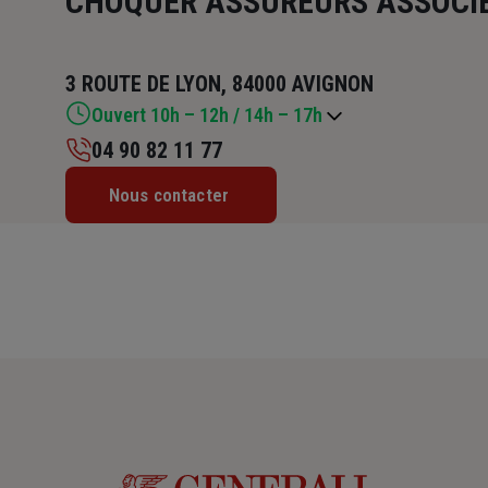
CHOQUER ASSUREURS ASSOCI
3 ROUTE DE LYON, 84000 AVIGNON
Ouvert 10h – 12h / 14h – 17h
04 90 82 11 77
Lundi : 10h – 12h / 14h – 17h
Nous contacter
Mardi : 10h – 12h / 14h – 17h
Mercredi : 14h – 17h
Jeudi : 10h – 12h / 14h – 17h
Vendredi : 10h – 12h / 14h – 17h
Samedi : Fermé
Dimanche : Fermé