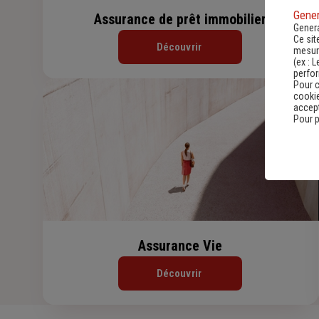
Gener
Assurance de prêt immobilier
Genera
Ce sit
Découvrir
mesure
(ex :
L
perfo
Pour c
cookie
accept
Pour p
Assurance Vie
Découvrir