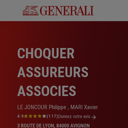
Aller
au
contenu
principal
CHOQUER
ASSUREURS
ASSOCIES
LE JONCOUR Philippe , MARI Xavier
Note
4.9
(117)
Donnez votre avis
:
3 ROUTE DE LYON, 84000 AVIGNON
4.9