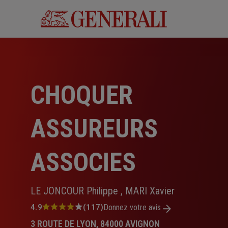
Aller
au
contenu
principal
CHOQUER
ASSUREURS
ASSOCIES
LE JONCOUR Philippe , MARI Xavier
Note
4.9
(117)
Donnez votre avis
:
3 ROUTE DE LYON, 84000 AVIGNON
4.9