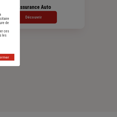
Assurance Auto
a
Découvrir
citaire
sure de
er ces
s les
fermer