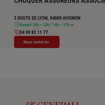
CHOQUER ASSUREURS ASSOCI
3 ROUTE DE LYON, 84000 AVIGNON
Ouvert 10h – 12h / 14h – 17h
04 90 82 11 77
Lundi : 10h – 12h / 14h – 17h
Nous contacter
Mardi : 10h – 12h / 14h – 17h
Mercredi : 14h – 17h
Jeudi : 10h – 12h / 14h – 17h
Vendredi : 10h – 12h / 14h – 17h
Samedi : Fermé
Dimanche : Fermé