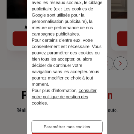
avec les réseaux sociaux, le ciblage
publicitaire (ex :
Les cookies de
Google sont utilisés pour la
personnalisation publicitaire
), la
Assurance de prêt immobilier
mesure de performance de nos
campagnes publicitaires.
Découvrir
Pour certains d’entre eux, votre
consentement est nécessaire. Vous
pouvez paramétrer ces cookies ou
bien tous les accepter, ou alors
décider de continuer votre
navigation sans les accepter. Vous
pourrez modifier ce choix à tout
moment.
Pour plus d’information,
consulter
Faites
une simulation
notre politique de gestion des
cookies
.
Réalisez une simulation tarifaire d'assurance, auto,
habitation, prêt immobilier.
Paramétrer mes cookies