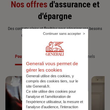
Nos offres
d'assurance et
d'épargne
Des contrats clairs et flexibles pour sécuriser vos besoins
Continuer sans accepter
d’aujourd’hui et anticiper ceux de demain.
Pour les particuliers
Pour les professionnels
Generali vous permet de
gérer les cookies
Generali utilise des cookies, y
compris des cookies tiers, sur le
site Generali.fr.
Ce site utilise des cookies pour
l’analyse et l'amélioration de
l’expérience utilisateur, la mesure et
l’analyse d’audience, l’interaction