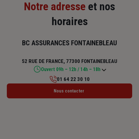
Notre adresse
et nos
horaires
BC ASSURANCES FONTAINEBLEAU
52 RUE DE FRANCE, 77300 FONTAINEBLEAU
Ouvert 09h – 12h / 14h – 18h
01 64 22 30 10
Lundi : 09h – 12h / 14h – 18h
Nous contacter
Mardi : 09h – 12h / 14h – 18h
Mercredi : 09h – 12h / 14h – 18h
Jeudi : 09h – 12h / 14h – 18h
Vendredi : 09h – 12h / 14h – 18h
Samedi : Fermé
Dimanche : Fermé