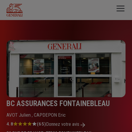
Aller
au
contenu
principal
BC ASSURANCES FONTAINEBLEAU
AVOT Julien , CAPDEPON Eric
Note
4.8
(65)
Donnez votre avis
: