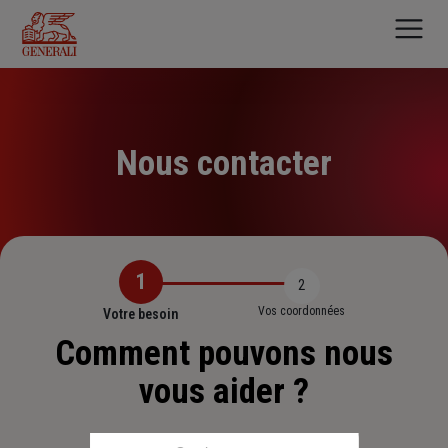
Aller
au
contenu
principal
Nous contacter
1
2
Vos coordonnées
Votre besoin
Comment pouvons nous
vous aider ?