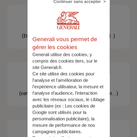
Continuer sans accepter
Besoin d'une assistance
(En cas d'accident, bris de glace, un conseil..)
Generali vous permet de
gérer les cookies
Generali utilise des cookies, y
compris des cookies tiers, sur le
site Generali.fr.
Ce site utilise des cookies pour
l’analyse et l'amélioration de
Demande d'information
l’expérience utilisateur, la mesure et
(concernant une actualité, une réglementation...)
l’analyse d’audience, l’interaction
avec les réseaux sociaux, le ciblage
publicitaire (ex :
Les cookies de
Google sont utilisés pour la
personnalisation publicitaire
), la
mesure de performance de nos
campagnes publicitaires.