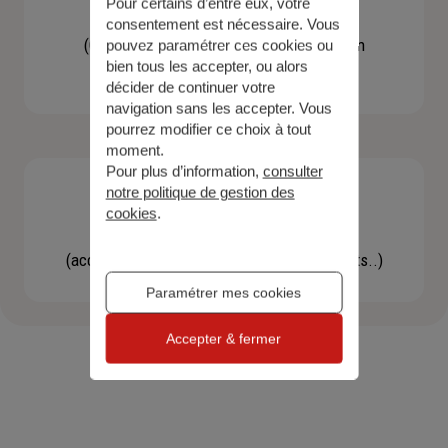
Pour certains d’entre eux, votre
Contacter un agent
consentement est nécessaire. Vous
(Obtenir un devis, une information, faire un
pouvez paramétrer ces cookies ou
bien tous les accepter, ou alors
bilan...)
décider de continuer votre
navigation sans les accepter. Vous
pourrez modifier ce choix à tout
moment.
Pour plus d’information,
consulter
notre politique de gestion des
cookies
.
Effectuer une démarche
(accéder à l'espace client, gérer mes contrats..)
Paramétrer mes cookies
Accepter & fermer