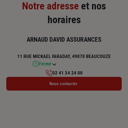
Notre adresse
et nos
horaires
ARNAUD DAVID ASSURANCES
11 RUE MICKAEL FARADAY, 49070 BEAUCOUZE
Fermé
02 41 34 24 00
Lundi : 09h – 12h / 14h – 18h
Nous contacter
Mardi : 09h – 12h / 14h – 18h
Mercredi : 09h – 12h / 14h – 18h
Jeudi : 09h – 12h / 14h – 18h
Vendredi : 09h – 12h / 14h – 18h
Samedi : Fermé
Dimanche : Fermé