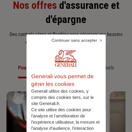
Nos offres
d'assurance et
d'épargne
Des contrats clairs et flexibles pour sécuriser vos besoins
Continuer sans accepter
d’aujourd’hui et anticiper ceux de demain.
Pour les particuliers
Pour les professionnels
Generali vous permet de
gérer les cookies
Generali utilise des cookies, y
compris des cookies tiers, sur le
site Generali.fr.
Ce site utilise des cookies pour
l’analyse et l'amélioration de
l’expérience utilisateur, la mesure et
l’analyse d’audience, l’interaction