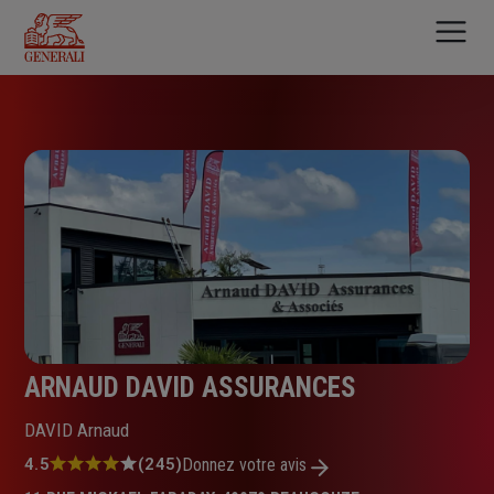
Aller
au
contenu
principal
ARNAUD DAVID ASSURANCES
DAVID Arnaud
Note
4.5
(245)
Donnez votre avis
: