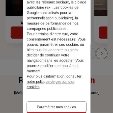
avec les réseaux sociaux, le ciblage
publicitaire (ex :
Les cookies de
Google sont utilisés pour la
personnalisation publicitaire
), la
Assurance de prêt immobilier
mesure de performance de nos
campagnes publicitaires.
Découvrir
Pour certains d’entre eux, votre
consentement est nécessaire. Vous
pouvez paramétrer ces cookies ou
bien tous les accepter, ou alors
décider de continuer votre
navigation sans les accepter. Vous
pourrez modifier ce choix à tout
moment.
Pour plus d’information,
consulter
Faites
une simulation
notre politique de gestion des
cookies
.
Réalisez une simulation tarifaire d'assurance, auto,
habitation, prêt immobilier.
Paramétrer mes cookies