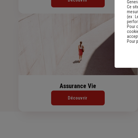
Découvrir
Genera
Ce sit
mesure
(ex :
L
perfo
Pour c
cookie
accept
Pour p
Assurance Vie
Découvrir