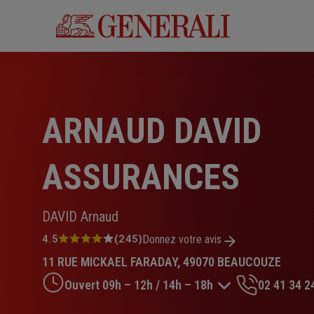
Aller
au
contenu
principal
ARNAUD DAVID
ASSURANCES
DAVID Arnaud
Note
4.5
(245)
Donnez votre avis
:
11 RUE MICKAEL FARADAY, 49070 BEAUCOUZE
4.5
sur
Ouvert 09h – 12h / 14h – 18h
02 41 34 2
5
étoiles