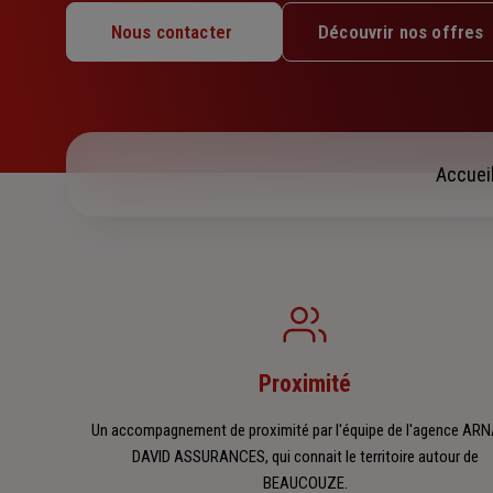
Lundi : 09h – 12h / 14h – 18h
Nous contacter
Découvrir nos offres
Mardi : 09h – 12h / 14h – 18h
Mercredi : 09h – 12h / 14h – 18h
Jeudi : 09h – 12h / 14h – 18h
Vendredi : 09h – 12h / 14h – 18h
Samedi : Fermé
Accuei
Dimanche : Fermé
Proximité
Un accompagnement de proximité par l'équipe de l'agence AR
DAVID ASSURANCES, qui connait le territoire autour de
BEAUCOUZE.