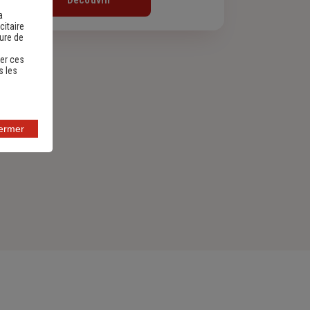
Découvrir
a
citaire
sure de
er ces
s les
fermer