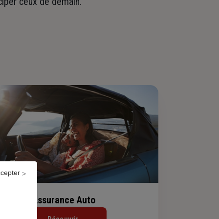
iciper ceux de demain.
ccepter
Assurance Auto