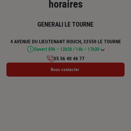
horaires
GENERALI LE TOURNE
4 AVENUE DU LIEUTENANT ROUCH, 33550 LE TOURNE
Ouvert 09h – 12h30 / 14h – 17h30
05 56 40 46 77
Lundi : 09h – 12h30 / 14h – 17h30
Nous contacter
Mardi : 09h – 12h30 / 14h – 17h30
Mercredi : 09h – 12h30 / 14h – 17h30
Jeudi : 09h – 12h30 / 14h – 17h30
Vendredi : 09h – 12h30 / 14h – 17h30
Samedi : Fermé
Dimanche : Fermé