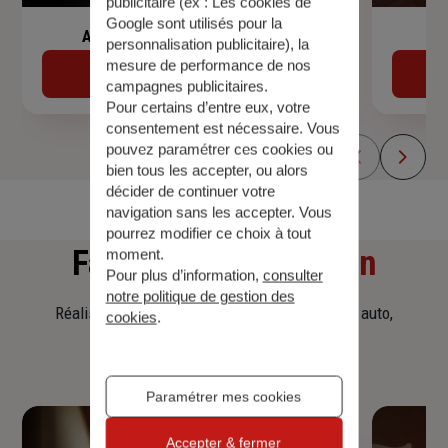
publicitaire (ex :
Les cookies de
Google sont utilisés pour la
Assurance de prêt immobilier
personnalisation publicitaire
), la
mesure de performance de nos
Découvrir
campagnes publicitaires.
Pour certains d’entre eux, votre
consentement est nécessaire. Vous
pouvez paramétrer ces cookies ou
bien tous les accepter, ou alors
décider de continuer votre
navigation sans les accepter. Vous
pourrez modifier ce choix à tout
Faites
une simulation
moment.
Pour plus d’information,
consulter
notre politique de gestion des
Réalisez une simulation tarifaire d'assurance, auto,
cookies
.
habitation, prêt immobilier.
Paramétrer mes cookies
Accepter & fermer