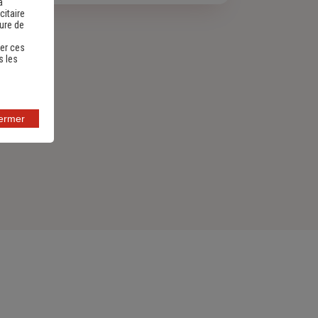
a
citaire
sure de
er ces
s les
fermer