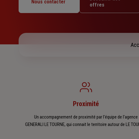
Mercredi : 09h – 12h30 / 14h – 17h30
Nous contacter
offres
Jeudi : 09h – 12h30 / 14h – 17h30
Vendredi : 09h – 12h30 / 14h – 17h30
Samedi : Fermé
Dimanche : Fermé
Acc
Proximité
Un accompagnement de proximité par l'équipe de l'agence
GENERALI LE TOURNE, qui connait le territoire autour de LE TO