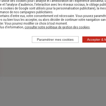
e utilise des cookies pour l’analyse et l'amélioration de l’expérience utilisateur, l
 et l’analyse d’audience, l’interaction avec les réseaux sociaux, le ciblage publi
es cookies de Google sont utilisés pour la personnalisation publicitaire
), la me
rmance de nos campagnes publicitaires.
ertains d’entre eux, votre consentement est nécessaire. Vous pouvez paramétr
s ou bien tous les accepter, ou alors décider de continuer votre navigation san
er. Vous pourrez modifier ce choix à tout moment.
lus d’information,
consulter notre politique de gestion des cookies
.
Paramétrer mes cookies
Accepter & 