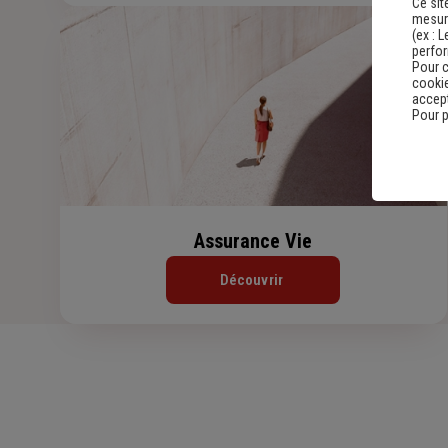
Ce sit
mesure
(ex :
L
perfo
Pour c
cookie
accept
Pour p
Assurance Vie
Découvrir