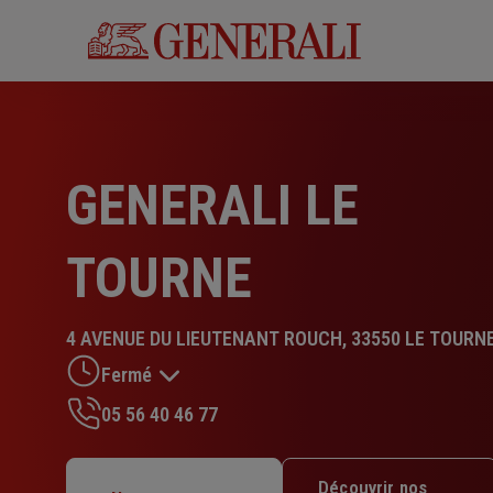
Aller
au
contenu
principal
GENERALI LE
TOURNE
4 AVENUE DU LIEUTENANT ROUCH, 33550 LE TOURN
Fermé
05 56 40 46 77
Lundi : 09h – 12h30 / 14h – 17h30
Mardi : 09h – 12h30 / 14h – 17h30
Découvrir nos