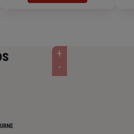
os
OURNE