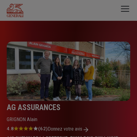
Aller
au
contenu
principal
AG ASSURANCES
GRIGNON Alain
Note
4.8
(62)
Donnez votre avis
: