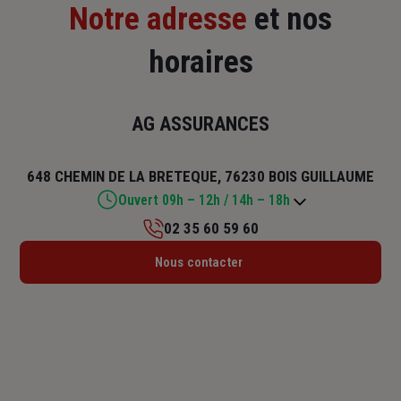
Notre adresse
et nos
horaires
AG ASSURANCES
648 CHEMIN DE LA BRETEQUE, 76230 BOIS GUILLAUME
Ouvert 09h – 12h / 14h – 18h
02 35 60 59 60
Lundi : 09h – 12h / 14h – 18h
Nous contacter
Mardi : 09h – 12h / 14h – 18h
Mercredi : 09h – 12h / 14h – 18h
Jeudi : 09h – 12h / 14h – 18h
Vendredi : 09h – 12h / 14h – 18h
Samedi : Fermé
Dimanche : Fermé