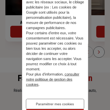
avec les réseaux sociaux, le ciblage
publicitaire (ex :
Les cookies de
Google sont utilisés pour la
personnalisation publicitaire
), la
Assurance de prêt immobilier
mesure de performance de nos
campagnes publicitaires.
Découvrir
Pour certains d’entre eux, votre
consentement est nécessaire. Vous
pouvez paramétrer ces cookies ou
bien tous les accepter, ou alors
décider de continuer votre
navigation sans les accepter. Vous
pourrez modifier ce choix à tout
moment.
Pour plus d’information,
consulter
Faites
une simulation
notre politique de gestion des
cookies
.
Réalisez une simulation tarifaire d'assurance, auto,
habitation, prêt immobilier.
Paramétrer mes cookies