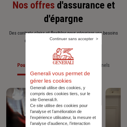
Nos offres
d'assurance et
d'épargne
Des contrats clairs et flexibles pour sécuriser vos besoins
Continuer sans accepter
d’aujourd’hui et anticiper ceux de demain.
Pour les particuliers
Pour les professionnels
Generali vous permet de
gérer les cookies
Generali utilise des cookies, y
compris des cookies tiers, sur le
site Generali.fr.
Ce site utilise des cookies pour
l’analyse et l'amélioration de
l’expérience utilisateur, la mesure et
l’analyse d’audience, l’interaction