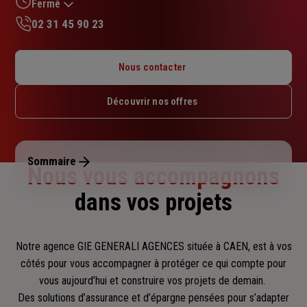
sur
Fermé
5
02 31 45 90 23
étoiles
Lundi : 09h – 12h30 / 13h30 – 17h
Mardi : 09h – 12h30 / 13h30 – 17h
Nous contacter
Mercredi : 09h – 12h30 / 13h30 – 17h
Jeudi : 09h – 12h30 / 13h30 – 17h
Découvrir nos offres
Vendredi : 09h – 12h30 / 13h30 – 17h
Samedi : Fermé
Dimanche : Fermé
Sommaire
Nous vous accompagnons
dans vos projets
Notre agence GIE GENERALI AGENCES située à CAEN, est à vos
côtés pour vous accompagner
à protéger ce qui compte pour
vous aujourd’hui et construire vos projets de demain.
Des solutions d’assurance et d’épargne pensées pour s’adapter