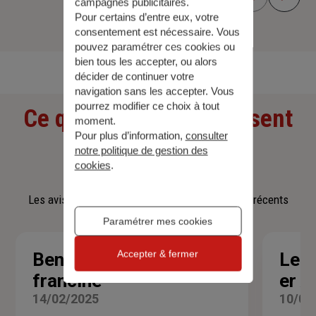
campagnes publicitaires.
Pour certains d’entre eux, votre
consentement est nécessaire. Vous
Découvrir toutes nos offres
pouvez paramétrer ces cookies ou
bien tous les accepter, ou alors
décider de continuer votre
navigation sans les accepter. Vous
pourrez modifier ce choix à tout
Ce que nos clients pensent
moment.
Pour plus d’information,
consulter
de nous
notre politique de gestion des
cookies
.
Les avis affichés sont les 3 avis google les plus récents
Paramétrer mes cookies
Accepter & fermer
Benhamou
Leca
Note
francine
er A
:
5
14/02/2025
10/02
sur