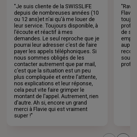
5
"Je suis cliente de la SWISSLIFE
"Ravi e
étoiles
depuis de nombreuses années (10
Flavie
ou 12 ans)et n'ai qu'à me louer de
toujou
leur service. Toujours disponible, à
profes
l'écoute et réactif à mes
de sou
demandes. Le seul reproche que je
emprun
pourrai leur adresser c'est de faire
auprès
payer les appels téléphoniques. Si
recom
nous sommes obligés de les
souhai
contacter autrement que par mail,
profes
c'est que la situation est un peu
plus compliquée et entre l'attente,
nos explications et leur réponse,
cela peut vite faire grimper le
montant de l'appel. Autrement, rien
d'autre. Ah si, encore un grand
merci à Flavie qui est vraiment
super !"