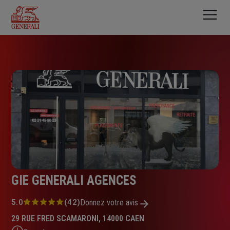
Aller
au
contenu
principal
GIE GENERALI AGENCES
Note
5.0
(42)
Donnez votre avis
:
29 RUE FRED SCAMARONI, 14000 CAEN
5.0