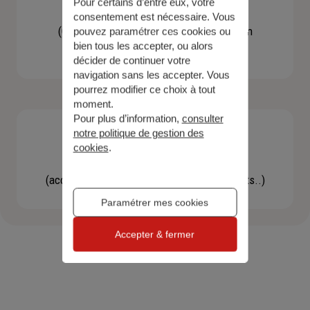
Pour certains d’entre eux, votre
Contacter un agent
consentement est nécessaire. Vous
(Obtenir un devis, une information, faire un
pouvez paramétrer ces cookies ou
bien tous les accepter, ou alors
bilan...)
décider de continuer votre
navigation sans les accepter. Vous
pourrez modifier ce choix à tout
moment.
Pour plus d’information,
consulter
notre politique de gestion des
cookies
.
Effectuer une démarche
(accéder à l'espace client, gérer mes contrats..)
Paramétrer mes cookies
Accepter & fermer