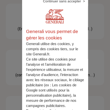
Continuer sans accepter
Besoin d'une assistance
(En cas d'accident, bris de glace, un conseil..)
Generali vous permet de
gérer les cookies
Generali utilise des cookies, y
compris des cookies tiers, sur le
site Generali.fr.
Ce site utilise des cookies pour
l’analyse et l'amélioration de
Demande d'information
l’expérience utilisateur, la mesure et
(concernant une actualité, une réglementation...)
l’analyse d’audience, l’interaction
avec les réseaux sociaux, le ciblage
publicitaire (ex :
Les cookies de
Google sont utilisés pour la
personnalisation publicitaire
), la
mesure de performance de nos
campagnes publicitaires.