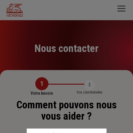
Aller
au
contenu
principal
Nous contacter
1
2
Vos coordonnées
Votre besoin
Comment pouvons nous
vous aider ?