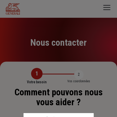
Aller
au
contenu
principal
Nous contacter
1
2
Vos coordonnées
Votre besoin
Comment pouvons nous
vous aider ?