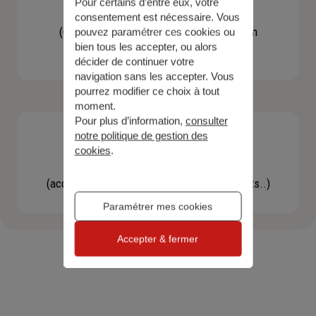
Pour certains d’entre eux, votre
Contacter un agent
consentement est nécessaire. Vous
(Obtenir un devis, une information, faire un
pouvez paramétrer ces cookies ou
bien tous les accepter, ou alors
bilan...)
décider de continuer votre
navigation sans les accepter. Vous
pourrez modifier ce choix à tout
moment.
Pour plus d’information,
consulter
notre politique de gestion des
cookies
.
Effectuer une démarche
(accéder à l'espace client, gérer mes contrats..)
Paramétrer mes cookies
Accepter & fermer