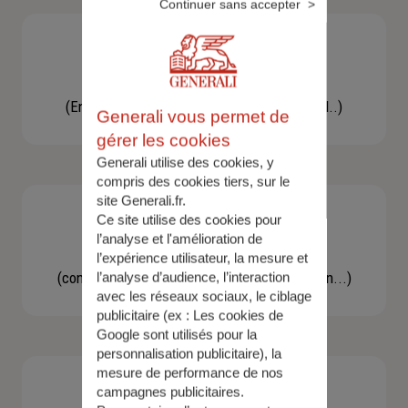
Continuer sans accepter
Besoin d'une assistance
(En cas d'accident, bris de glace, un conseil..)
Generali vous permet de
gérer les cookies
Generali utilise des cookies, y
compris des cookies tiers, sur le
site Generali.fr.
Ce site utilise des cookies pour
l’analyse et l'amélioration de
Demande d'information
l’expérience utilisateur, la mesure et
(concernant une actualité, une réglementation...)
l’analyse d’audience, l’interaction
avec les réseaux sociaux, le ciblage
publicitaire (ex :
Les cookies de
Google sont utilisés pour la
personnalisation publicitaire
), la
mesure de performance de nos
campagnes publicitaires.