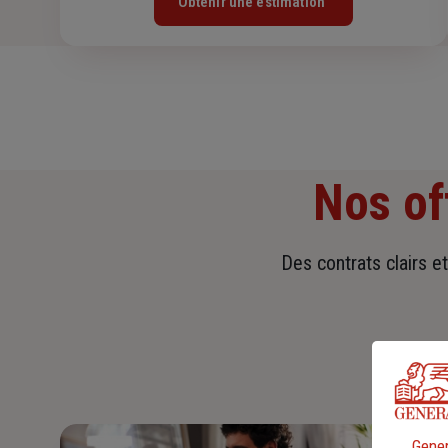
Obtenir une estimation
Nos of
Des contrats clairs e
Gener