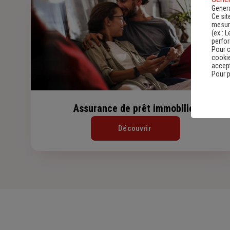
Genera
Ce sit
mesure
(ex :
L
perfo
Pour c
cookie
accept
Pour p
Assurance de prêt immobilier
Découvrir