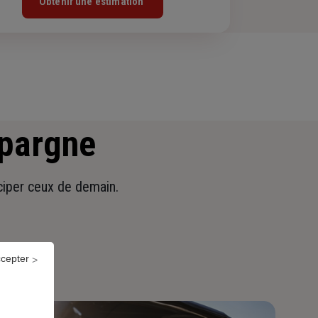
Obtenir une estimation
épargne
iciper ceux de demain.
ccepter