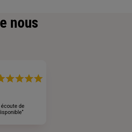
e nous
ote
r
oiles
l écoute de
disponible"