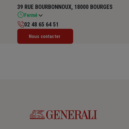
39 RUE BOURBONNOUX, 18000 BOURGES
Fermé
02 48 65 64 51
Lundi : 09h – 12h / 14h – 18h
Nous contacter
Mardi : 09h – 12h / 14h – 18h
Mercredi : 09h – 12h / 14h – 18h
Jeudi : 09h – 12h / 14h – 18h
Vendredi : 09h – 12h / 14h – 18h
Samedi : Fermé
Dimanche : Fermé