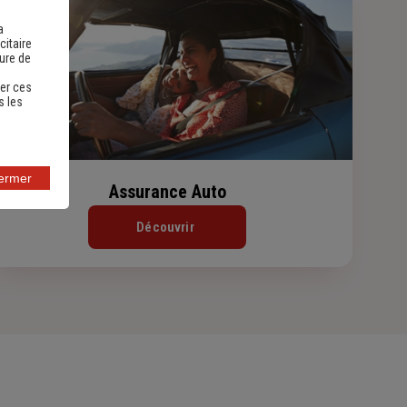
a
citaire
sure de
er ces
s les
fermer
Assurance Auto
Découvrir