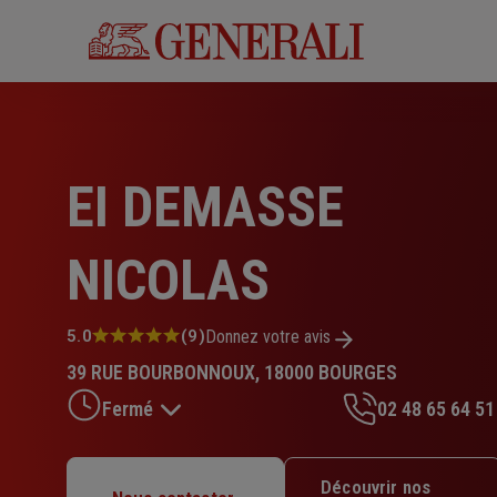
Aller
au
contenu
principal
EI DEMASSE
NICOLAS
Note
5.0
(9)
Donnez votre avis
:
39 RUE BOURBONNOUX, 18000 BOURGES
5.0
sur
Fermé
02 48 65 64 51
5
étoiles
Lundi : 09h – 12h / 14h – 18h
Découvrir nos