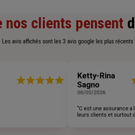
 nos clients pensent
d
Les avis affichés sont les 3 avis google les plus récents
Ketty-Rina
Note
N
Sagno
:
:
5
5
06/05/2026
sur
su
5
5
étoiles
ét
"C est une assurance a 
leurs clients et surtout 