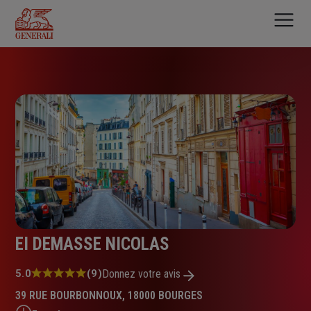
Aller
au
contenu
principal
EI DEMASSE NICOLAS
Note
5.0
(9)
Donnez votre avis
:
39 RUE BOURBONNOUX, 18000 BOURGES
5.0