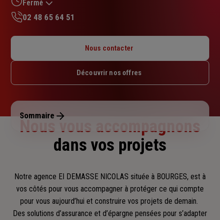
sur
Fermé
5
02 48 65 64 51
étoiles
Lundi : 09h – 12h / 14h – 18h
Mardi : 09h – 12h / 14h – 18h
Nous contacter
Mercredi : 09h – 12h / 14h – 18h
Jeudi : 09h – 12h / 14h – 18h
Découvrir nos offres
Vendredi : 09h – 12h / 14h – 18h
Samedi : Fermé
Dimanche : Fermé
Sommaire
Nous vous accompagnons
dans vos projets
Notre agence EI DEMASSE NICOLAS située à BOURGES, est à
vos côtés pour vous accompagner
à protéger ce qui compte
pour vous aujourd’hui et construire vos projets de demain.
Des solutions d’assurance et d’épargne pensées pour s’adapter