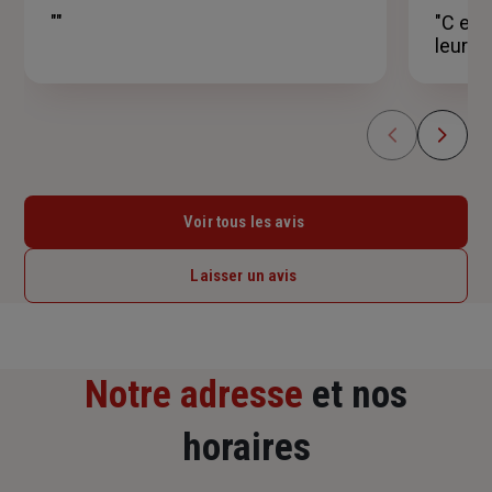
5
""
"C est
étoiles
leurs 
Voir tous les avis
Laisser un avis
Notre adresse
et nos
horaires