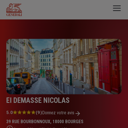
Aller
au
contenu
principal
EI DEMASSE NICOLAS
Note
5.0
(9)
Donnez votre avis
:
39 RUE BOURBONNOUX, 18000 BOURGES
5.0