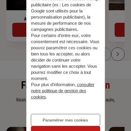
publicitaire (ex :
Les cookies de
Google sont utilisés pour la
personnalisation publicitaire
), la
Assurance de prêt immobilier
mesure de performance de nos
campagnes publicitaires.
Découvrir
Pour certains d’entre eux, votre
consentement est nécessaire. Vous
pouvez paramétrer ces cookies ou
bien tous les accepter, ou alors
décider de continuer votre
navigation sans les accepter. Vous
pourrez modifier ce choix à tout
moment.
Faites
une simulation
Pour plus d’information,
consulter
notre politique de gestion des
cookies
.
Réalisez une simulation tarifaire d'assurance, auto,
habitation, prêt immobilier.
Paramétrer mes cookies