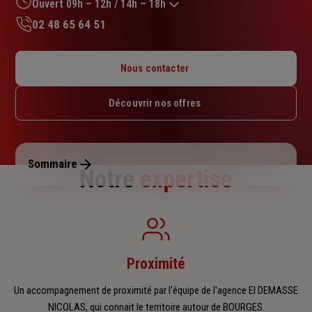
sur
Ouvert 09h – 12h / 14h – 18h
5
02 48 65 64 51
étoiles
Lundi : 09h – 12h / 14h – 18h
Mardi : 09h – 12h / 14h – 18h
Nous contacter
Mercredi : 09h – 12h / 14h – 18h
Jeudi : 09h – 12h / 14h – 18h
Découvrir nos offres
Vendredi : 09h – 12h / 14h – 18h
Samedi : Fermé
Dimanche : Fermé
Sommaire
Notre
expertise
Proximité
Un accompagnement de proximité par l'équipe de l'agence EI DEMASSE
NICOLAS, qui connait le territoire autour de BOURGES.