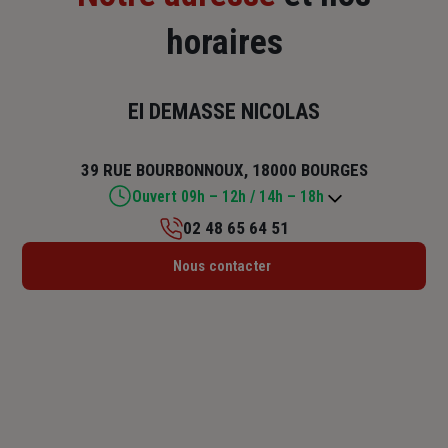
horaires
EI DEMASSE NICOLAS
39 RUE BOURBONNOUX, 18000 BOURGES
Ouvert 09h – 12h / 14h – 18h
02 48 65 64 51
Lundi : 09h – 12h / 14h – 18h
Nous contacter
Mardi : 09h – 12h / 14h – 18h
Mercredi : 09h – 12h / 14h – 18h
Jeudi : 09h – 12h / 14h – 18h
Vendredi : 09h – 12h / 14h – 18h
Samedi : Fermé
Dimanche : Fermé