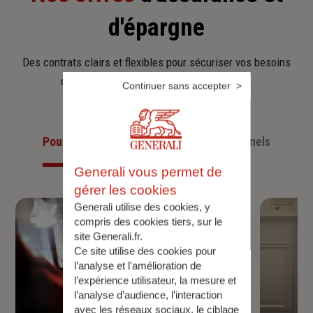
d'épargne
Des contrats clairs et flexibles pour sécuriser vos besoins
d’aujourd’hui et anticiper ceux de demain.
Continuer sans accepter
Pour les particuliers
Pour les professionnels
Generali vous permet de
gérer les cookies
Generali utilise des cookies, y
compris des cookies tiers, sur le
site Generali.fr.
Ce site utilise des cookies pour
l’analyse et l'amélioration de
l’expérience utilisateur, la mesure et
l’analyse d’audience, l’interaction
avec les réseaux sociaux, le ciblage