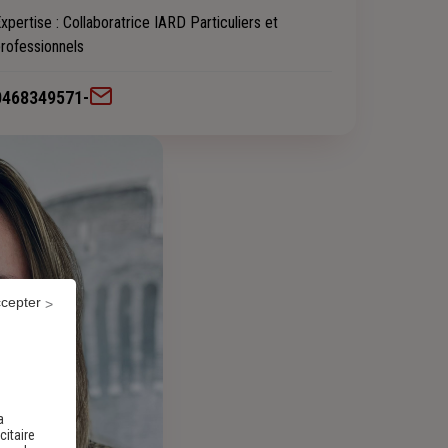
xpertise
: Collaboratrice IARD Particuliers et
rofessionnels
0468349571
-
ccepter
a
citaire