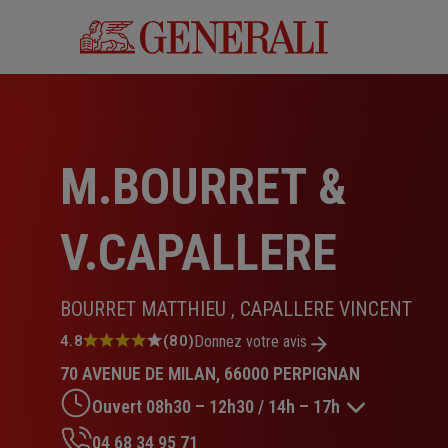
Aller
au
contenu
principal
M.BOURRET &
V.CAPALLERE
BOURRET MATTHIEU , CAPALLERE VINCENT
Note
4.8
(80)
Donnez votre avis
:
70 AVENUE DE MILAN, 66000 PERPIGNAN
4.8
sur
Ouvert 08h30 – 12h30 / 14h – 17h
5
étoiles
04 68 34 95 71