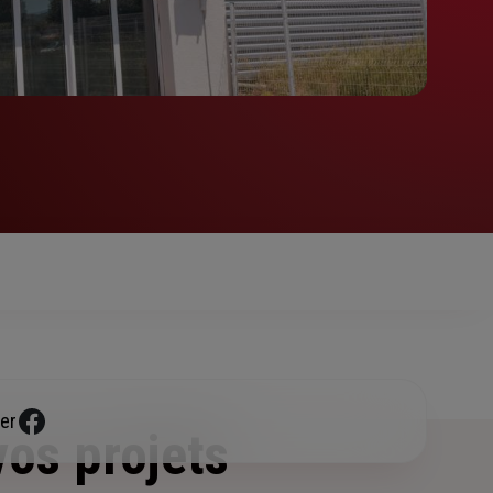
er
vos projets