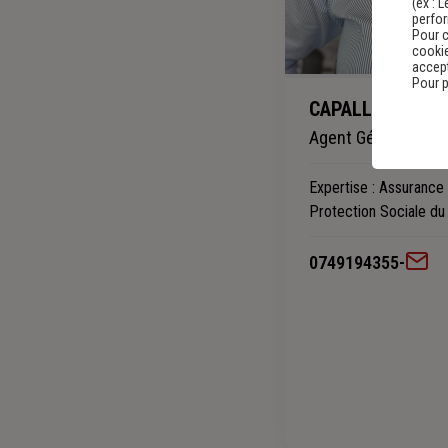
(ex :
L
perfo
Pour c
cookie
accept
Pour p
CAPALLERE VIN
Agent Général
Expertise
: Assurance 
Protection Sociale du 
0749194355
-