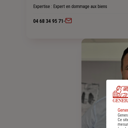
Expertise
: Expert en dommage aux biens
04 68 34 95 71
-
Gener
Genera
Ce sit
mesure