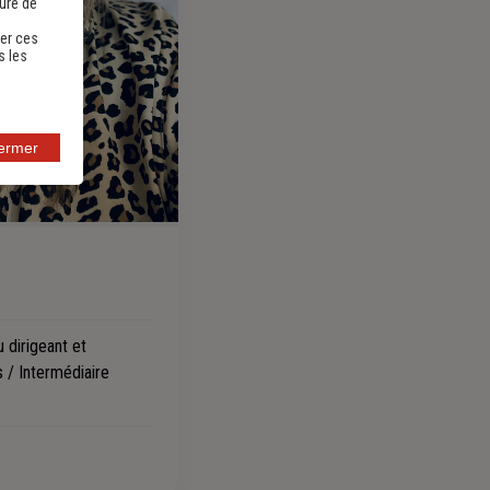
sure de
er ces
s les
fermer
 dirigeant et
s / Intermédiaire