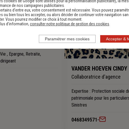
es cookies de Google sont utilisés pour la personnalisation publicitaire
), la me
rmance de nos campagnes publicitaires.
ertains d’entre eux, votre consentement est nécessaire. Vous pouvez paramétr
s ou bien tous les accepter, ou alors décider de continuer votre navigation san
er. Vous pourrez modifier ce choix à tout moment.
lus d’information,
consulter notre politique de gestion des cookies
.
CENT
Paramétrer mes cookies
Accepter & 
Vie , Epargne, Retraite,
dirigeant
VANDER HOEVEN CINDY
Collaboratrice d'agence
Expertise
: Protection sociale du
patrimoniale pour les particulier
Sinistres
0468349571
-