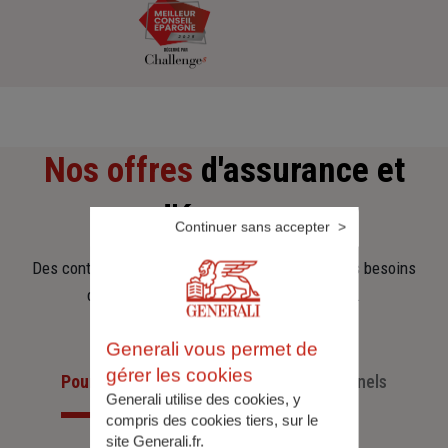
Nos offres
d'assurance et
d'épargne
Continuer sans accepter
Des contrats clairs et flexibles pour sécuriser vos besoins
d’aujourd’hui et anticiper ceux de demain.
Generali vous permet de
gérer les cookies
Pour les particuliers
Pour les professionnels
Generali utilise des cookies, y
compris des cookies tiers, sur le
site Generali.fr.