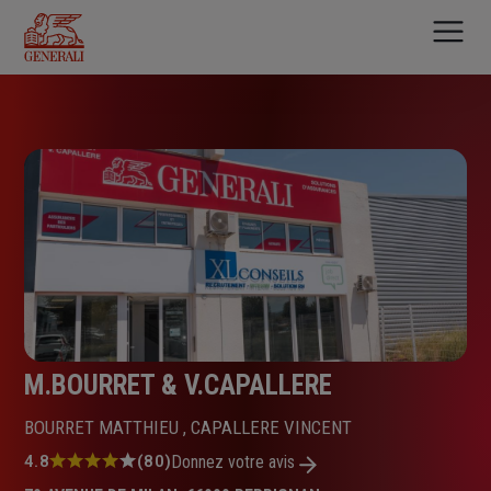
Aller
au
contenu
principal
M.BOURRET & V.CAPALLERE
BOURRET MATTHIEU , CAPALLERE VINCENT
Note
4.8
(80)
Donnez votre avis
: