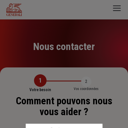
Aller
au
contenu
principal
Nous contacter
1
2
Vos coordonnées
Votre besoin
Comment pouvons nous
vous aider ?