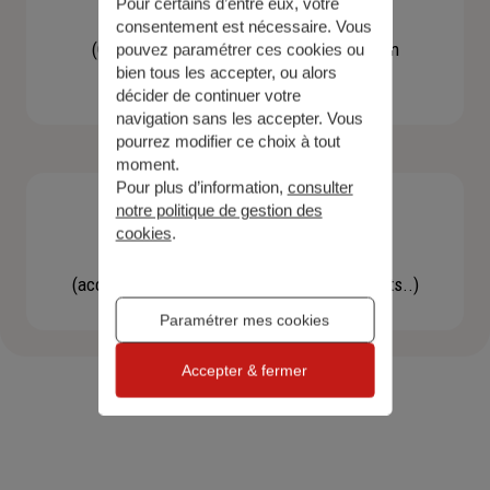
Pour certains d’entre eux, votre
Contacter un agent
consentement est nécessaire. Vous
(Obtenir un devis, une information, faire un
pouvez paramétrer ces cookies ou
bien tous les accepter, ou alors
bilan...)
décider de continuer votre
navigation sans les accepter. Vous
pourrez modifier ce choix à tout
moment.
Pour plus d’information,
consulter
notre politique de gestion des
cookies
.
Effectuer une démarche
(accéder à l'espace client, gérer mes contrats..)
Paramétrer mes cookies
Accepter & fermer