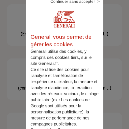
Continuer sans accepter
Besoin d'une assistance
(En cas d'accident, bris de glace, un conseil..)
Generali vous permet de
gérer les cookies
Generali utilise des cookies, y
compris des cookies tiers, sur le
site Generali.fr.
Ce site utilise des cookies pour
l’analyse et l'amélioration de
Demande d'information
l’expérience utilisateur, la mesure et
(concernant une actualité, une réglementation...)
l’analyse d’audience, l’interaction
avec les réseaux sociaux, le ciblage
publicitaire (ex :
Les cookies de
Google sont utilisés pour la
personnalisation publicitaire
), la
mesure de performance de nos
campagnes publicitaires.