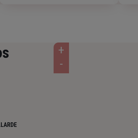
os
LLARDE