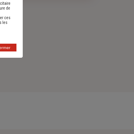
citaire
sure de
er ces
s les
fermer