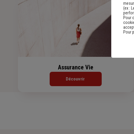
mesure
(ex :
L
perfo
Pour c
cookie
accept
Pour p
Assurance Vie
Découvrir