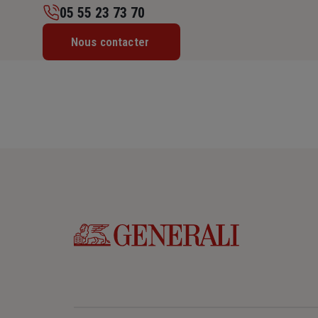
05 55 23 73 70
Lundi : 09h – 12h / 14h – 18h
Nous contacter
Mardi : 09h – 12h / 14h – 18h
Mercredi : 09h – 12h / 14h – 18h
Jeudi : 09h – 12h / 14h – 18h
Vendredi : 09h – 12h / 14h – 18h
Samedi : Fermé
Dimanche : Fermé