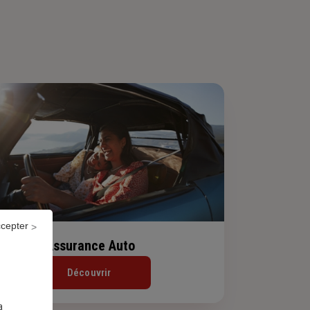
ccepter
Assurance Auto
Découvrir
a