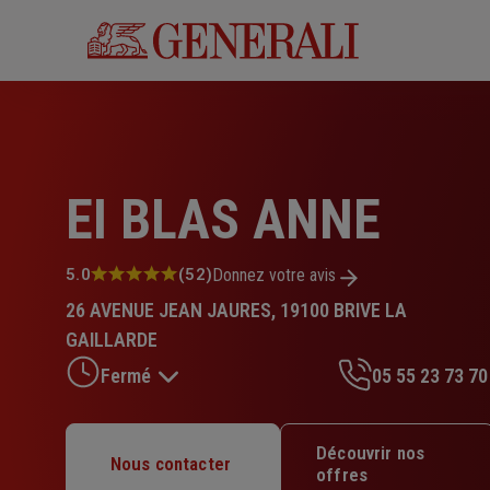
Aller
au
contenu
principal
EI BLAS ANNE
Note
5.0
(52)
Donnez votre avis
:
26 AVENUE JEAN JAURES, 19100 BRIVE LA
5.0
sur
GAILLARDE
5
Fermé
05 55 23 73 70
étoiles
Lundi : 09h – 12h / 14h – 18h
Découvrir nos
Nous contacter
Mardi : 09h – 12h / 14h – 18h
offres