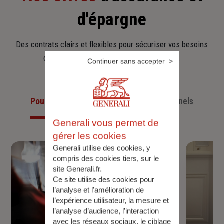
d'épargne
Des contrats clairs et flexibles pour sécuriser vos besoins
d’aujourd’hui et anticiper ceux de demain.
Continuer sans accepter
Pour les particuliers
Pour les professionnels
Generali vous permet de
gérer les cookies
Generali utilise des cookies, y
compris des cookies tiers, sur le
site Generali.fr.
Ce site utilise des cookies pour
l’analyse et l'amélioration de
l’expérience utilisateur, la mesure et
l’analyse d’audience, l’interaction
avec les réseaux sociaux, le ciblage