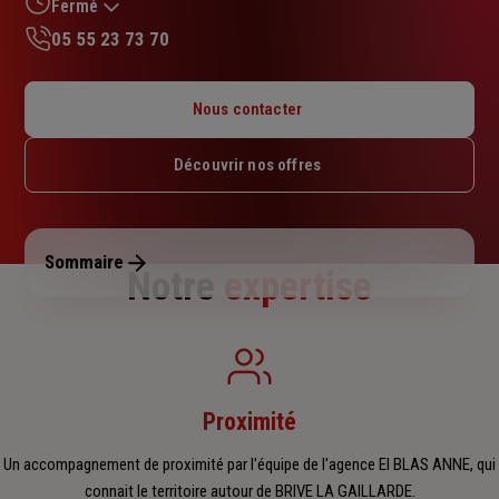
sur
Fermé
5
05 55 23 73 70
étoiles
Lundi : 09h – 12h / 14h – 18h
Mardi : 09h – 12h / 14h – 18h
Nous contacter
Mercredi : 09h – 12h / 14h – 18h
Jeudi : 09h – 12h / 14h – 18h
Découvrir nos offres
Vendredi : 09h – 12h / 14h – 18h
Samedi : Fermé
Dimanche : Fermé
Sommaire
Notre
expertise
Proximité
Un accompagnement de proximité par l'équipe de l'agence EI BLAS ANNE, qui
connait le territoire autour de BRIVE LA GAILLARDE.