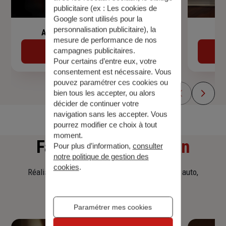
publicitaire (ex :
Les cookies de
Google sont utilisés pour la
personnalisation publicitaire
), la
Assurance de prêt immobilier
mesure de performance de nos
campagnes publicitaires.
Découvrir
Pour certains d’entre eux, votre
consentement est nécessaire. Vous
pouvez paramétrer ces cookies ou
bien tous les accepter, ou alors
décider de continuer votre
navigation sans les accepter. Vous
pourrez modifier ce choix à tout
moment.
Faites
une simulation
Pour plus d’information,
consulter
notre politique de gestion des
cookies
.
Réalisez une simulation tarifaire d'assurance, auto,
habitation, prêt immobilier.
Paramétrer mes cookies