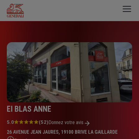
Aller
au
contenu
principal
EI BLAS ANNE
Note
5.0
(52)
Donnez votre avis
:
26 AVENUE JEAN JAURES, 19100 BRIVE LA GAILLARDE
5.0