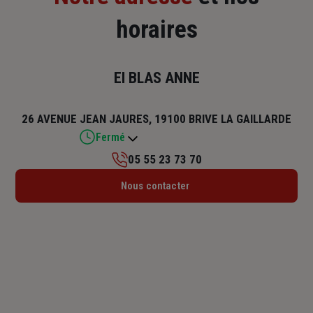
horaires
EI BLAS ANNE
26 AVENUE JEAN JAURES, 19100 BRIVE LA GAILLARDE
Fermé
05 55 23 73 70
Lundi : 09h – 12h / 14h – 18h
Nous contacter
Mardi : 09h – 12h / 14h – 18h
Mercredi : 09h – 12h / 14h – 18h
Jeudi : 09h – 12h / 14h – 18h
Vendredi : 09h – 12h / 14h – 18h
Samedi : Fermé
Dimanche : Fermé